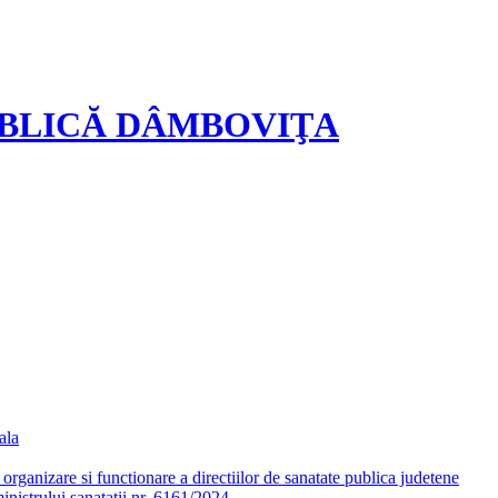
UBLICĂ DÂMBOVIŢA
ala
ganizare si functionare a directiilor de sanatate publica judetene
nistrului sanatatii nr. 6161/2024