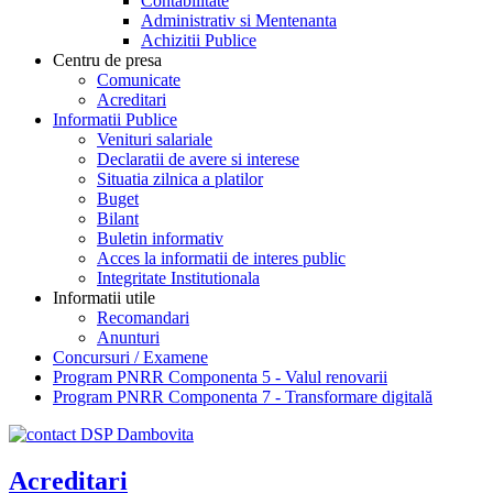
Contabilitate
Administrativ si Mentenanta
Achizitii Publice
Centru de presa
Comunicate
Acreditari
Informatii Publice
Venituri salariale
Declaratii de avere si interese
Situatia zilnica a platilor
Buget
Bilant
Buletin informativ
Acces la informatii de interes public
Integritate Institutionala
Informatii utile
Recomandari
Anunturi
Concursuri / Examene
Program PNRR Componenta 5 - Valul renovarii
Program PNRR Componenta 7 - Transformare digitală
Acreditari