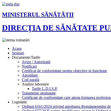
MINISTERUL SĂNĂTĂŢII
DIRECŢIA DE SĂNĂTATE P
Acasa
Sesizari
Documente/Tarife
Avize / Autorizatii
Notificari
Certificat de conformitate pentru obiective in functiune
Apostilare
Cod parafa
Analize laborator
Tarife L.D.I.S.P.
Tratamente strainatate
Certificate de conformitate care atesta formarea profesion
Legislatie
Ordinul 6161/2024 privind aprobarea Regulamentului de or
Ordinul 677/2025 pentru modificarea anexei la Ordinul mi