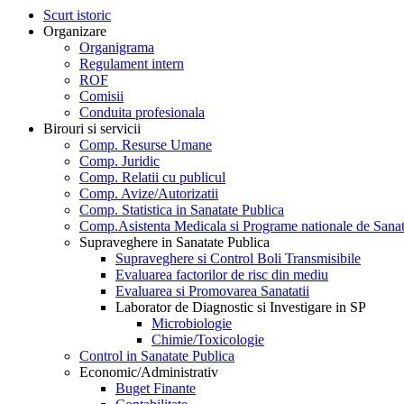
Scurt istoric
Organizare
Organigrama
Regulament intern
ROF
Comisii
Conduita profesionala
Birouri si servicii
Comp. Resurse Umane
Comp. Juridic
Comp. Relatii cu publicul
Comp. Avize/Autorizatii
Comp. Statistica in Sanatate Publica
Comp.Asistenta Medicala si Programe nationale de Sanat
Supraveghere in Sanatate Publica
Supraveghere si Control Boli Transmisibile
Evaluarea factorilor de risc din mediu
Evaluarea si Promovarea Sanatatii
Laborator de Diagnostic si Investigare in SP
Microbiologie
Chimie/Toxicologie
Control in Sanatate Publica
Economic/Administrativ
Buget Finante