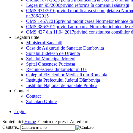
Legea nr. 95/2006
privind reforma în domeniul sănătăţii
OMS 931/2016
privind modificarea si completarea Normel
nr.386/2015
OMS 1467/2016
privind modificarea Normelor tehnice de 
OMS 386/2015
privind aprobarea Normelor tehnice de rea
OMS 427 din 11.04.2017
privind constituirea consiliilor 
Legaturi utile
Ministerul Sanatatii
Casa de Asigurari de Sanatate Dambovita
Spitalul Judetean de Urgenta
Spitalul Municipal Moreni
Spital Orasenesc Pucioasa
Recunoasterea diplomelor in UE
Colegiul Fizicienilor Medicali din România
Instituția Prefectului Județul Dâmbovița
Institutul Național de Sănătate Publică
Contact
Contact
Solicitari Online
Login
Sunteți aici:
Home
Centru de presa
Acreditari
Căutare...