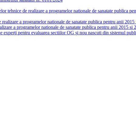
or tehnice de realizare a programelor nationale de sanatate publica pent
realizare a programelor nationale de sanatate publica pentru anii 2015 si
lizare a programelor nationale de sanatate publica pentru anii 2015 si 
de experţi pentru evaluarea sectiilor OG și nou nascuti din sistemul publi