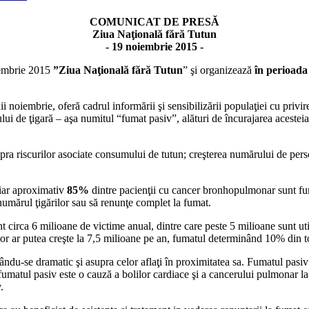
COMUNICAT DE PRESĂ
Ziua Naţională fără Tutun
- 19 noiembrie 2015 -
iembrie 2015
”Ziua Naţională fără Tutun
” şi organizează
în perioada
ii noiembrie, oferă cadrul informării şi sensibilizării populaţiei cu privi
ui de ţigară – aşa numitul “fumat pasiv”, alături de încurajarea acesteia 
pra riscurilor asociate consumului de tutun; creşterea numărului de pers
 iar aproximativ
85%
dintre pacienţii cu cancer bronhopulmonar sunt fum
 numărul ţigărilor sau să renunţe complet la fumat.
irca 6 milioane de victime anual, dintre care peste 5 milioane sunt util
r ar putea creşte la 7,5 milioane pe an, fumatul determinând 10% din to
ându-se dramatic şi asupra celor aflaţi în proximitatea sa. Fumatul pasiv
fumatul pasiv este o cauză a bolilor cardiace şi a cancerului pulmonar la
.