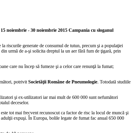
 15 noiembrie - 30 noiembrie 2015 Campania cu sloganul
re la riscurile generate de consumul de tutun, precum şi a populaţiei
din urmă de a-şi solicita dreptul la un aer fără fum de ţigară, prin
oane care nu încep să fumeze şi a celor care renunţă la fumat;
ători, potrivit
Societăţii Române de Pneumologie
. Totodată studiile
izatori şi ex-utilizatori iar mai mult de 600 000 sunt nefumători
talul deceselor.
 este tot mai frecvent recunoscut ca factor de risc la locul de muncă şi
 adulţii expuşi. În Europa, bolile legate de fumat fac anual 650 000