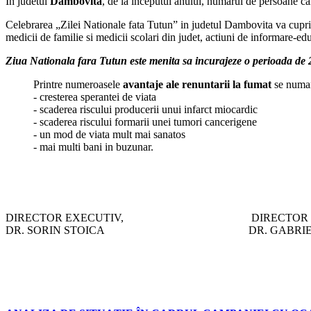
In judetul
Dambovita
, de la inceputul anului, numarul de persoane car
Celebrarea „Zilei Nationale fata Tutun” in judetul Dambovita va cuprind
medicii de familie si medicii scolari din judet, actiuni de informare-edu
Ziua Nationala fara Tutun este menita sa incurajeze o perioada de 2
Printre numeroasele
avantaje ale renuntarii la fumat
se numa
- cresterea sperantei de viata
- scaderea riscului producerii unui infarct miocardic
- scaderea riscului formarii unei tumori cancerigene
- un mod de viata mult mai sanatos
- mai multi bani in buzunar.
DIRECTOR EXECUTIV, DIRECTOR EXEC. A
DR. SORIN STOICA DR. GABRIELA