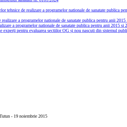
or tehnice de realizare a programelor nationale de sanatate publica pent
realizare a programelor nationale de sanatate publica pentru anii 2015 si
lizare a programelor nationale de sanatate publica pentru anii 2015 si 
de experţi pentru evaluarea sectiilor OG și nou nascuti din sistemul publi
 Tutun - 19 noiembrie 2015