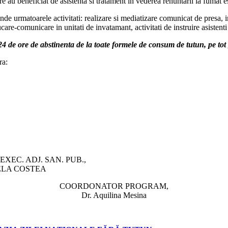
e au beneficiat de asistenta si tratament in vederea renuntarii la fumat 
e urmatoarele activitati: realizare si mediatizare comunicat de presa, in
care-comunicare in unitati de invatamant, activitati de instruire asistenti
4 de ore de abstinenta de la toate formele de consum de tutun, pe tot 
ra:
DJ. SAN. PUB.,
 COSTEA
COORDONATOR PROGRAM,
Dr. Aquilina Mesina