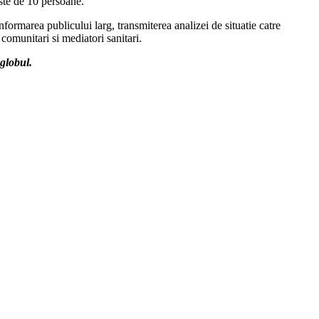
este de 10 persoane.
formarea publicului larg, transmiterea analizei de situatie catre
 comunitari si mediatori sanitari.
globul.