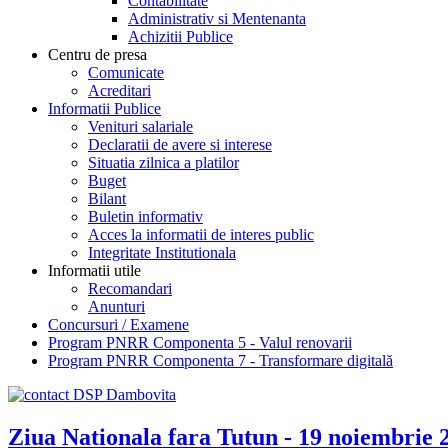
Contabilitate
Administrativ si Mentenanta
Achizitii Publice
Centru de presa
Comunicate
Acreditari
Informatii Publice
Venituri salariale
Declaratii de avere si interese
Situatia zilnica a platilor
Buget
Bilant
Buletin informativ
Acces la informatii de interes public
Integritate Institutionala
Informatii utile
Recomandari
Anunturi
Concursuri / Examene
Program PNRR Componenta 5 - Valul renovarii
Program PNRR Componenta 7 - Transformare digitală
Ziua Nationala fara Tutun - 19 noiembrie 