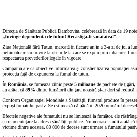
Direcţia de Sănătate Publică Dambovita, celebrează în data de 19 no
„Invinge dependenta de tutun! Recastiga-ti sanatatea!
”.
Ziua Naţională fără Tutun, marcată în fiecare an în a 3-a zi de joi a lun
nefumătoare cu privire la riscurile la care se expun prin inhalarea fumul
respectarea prevederilor legale în vigoare.
Campania are ca obiective informarea şi conştientizarea populaţiei asu
protecţia faţă de expunerea la fumul de tutun.
În
România
, se fumează zilnic peste
5 milioane
de pachete de ţigări,
au arătat că
89%
dintre fumătorii din ţara noastră şi-ar dori să reducă
Conform Organizaţiei Mondiale a Sănătăţii, fumatul produce în prezent c
expuşi fumatului pasiv. Se estimează că până în 2020 numărul deceselo
Efectele negative ale fumatului nu se limitează la fumător, ele răsfrâng
ca o ameninţare la adresa sănătăţii publice. Numeroase studii arată că 
victime dintre acestea, 80 000 de decese sunt urmare a fumatului pasiv