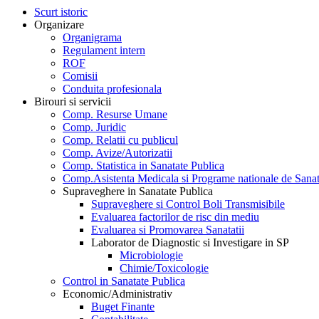
Scurt istoric
Organizare
Organigrama
Regulament intern
ROF
Comisii
Conduita profesionala
Birouri si servicii
Comp. Resurse Umane
Comp. Juridic
Comp. Relatii cu publicul
Comp. Avize/Autorizatii
Comp. Statistica in Sanatate Publica
Comp.Asistenta Medicala si Programe nationale de Sanat
Supraveghere in Sanatate Publica
Supraveghere si Control Boli Transmisibile
Evaluarea factorilor de risc din mediu
Evaluarea si Promovarea Sanatatii
Laborator de Diagnostic si Investigare in SP
Microbiologie
Chimie/Toxicologie
Control in Sanatate Publica
Economic/Administrativ
Buget Finante