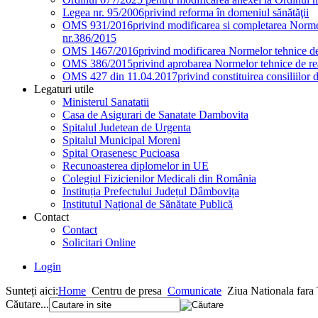
Legea nr. 95/2006
privind reforma în domeniul sănătăţii
OMS 931/2016
privind modificarea si completarea Normel
nr.386/2015
OMS 1467/2016
privind modificarea Normelor tehnice de 
OMS 386/2015
privind aprobarea Normelor tehnice de rea
OMS 427 din 11.04.2017
privind constituirea consiliilor 
Legaturi utile
Ministerul Sanatatii
Casa de Asigurari de Sanatate Dambovita
Spitalul Judetean de Urgenta
Spitalul Municipal Moreni
Spital Orasenesc Pucioasa
Recunoasterea diplomelor in UE
Colegiul Fizicienilor Medicali din România
Instituția Prefectului Județul Dâmbovița
Institutul Național de Sănătate Publică
Contact
Contact
Solicitari Online
Login
Sunteți aici:
Home
Centru de presa
Comunicate
Ziua Nationala fara
Căutare...