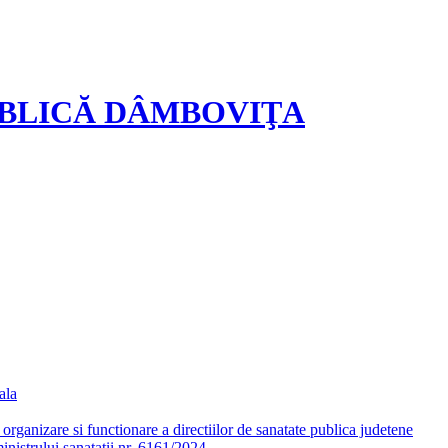
UBLICĂ DÂMBOVIŢA
ala
ganizare si functionare a directiilor de sanatate publica judetene
nistrului sanatatii nr. 6161/2024