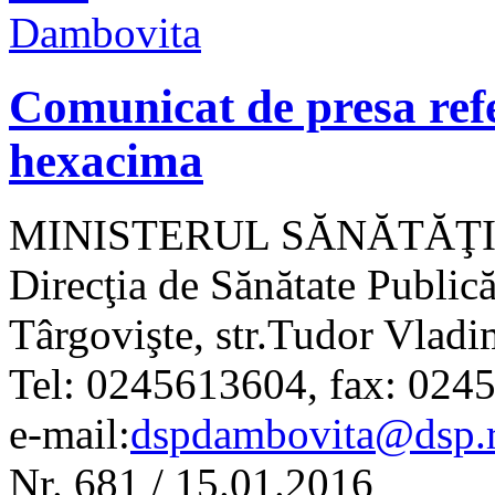
Comunicat de presa refer
hexacima
MINISTERUL SĂNĂTĂŢI
Direcţia de Sănătate Publi
Târgovişte, str.Tudor Vladi
Tel: 0245613604, fax: 024
e-mail:
dspdambovita@dsp.
Nr. 681 / 15.01.2016