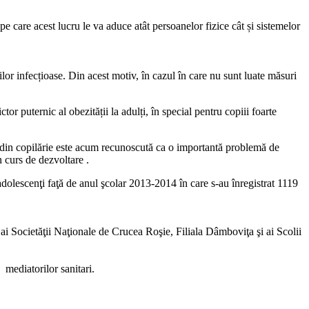
are acest lucru le va aduce atât persoanelor fizice cât și sistemelor
lor infecțioase. Din acest motiv, în cazul în care nu sunt luate măsuri
r puternic al obezității la adulți, în special pentru copiii foarte
 din copilărie este acum recunoscută ca o importantă problemă de
în curs de dezvoltare .
olescenţi faţă de anul şcolar 2013-2014 în care s-au înregistrat 1119
i Societăţii Naţionale de Crucea Roşie, Filiala Dâmboviţa şi ai Scolii
 mediatorilor sanitari.