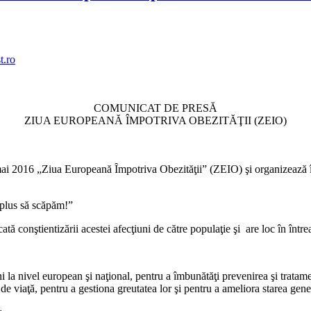
.ro
COMUNICAT DE PRESĂ
ZIUA EUROPEANĂ ÎMPOTRIVA OBEZITĂŢII (ZEIO)
i 2016 „Ziua Europeană Ȋmpotriva Obezităţii” (ZEIO) şi organizează î
plus să scăpăm!”
nştientizării acestei afecţiuni de către populaţie şi are loc în întreag
a nivel european şi naţional, pentru a îmbunătăţi prevenirea şi tratament
e viaţă, pentru a gestiona greutatea lor şi pentru a ameliora starea genera