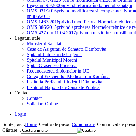
Legea nr. 95/2006
privind reforma în domeniul sănătăţii
OMS 931/2016
privind modificarea si completarea Normel
nr.386/2015
OMS 1467/2016
privind modificarea Normelor tehnice de 
OMS 386/2015
privind aprobarea Normelor tehnice de rea
OMS 427 din 11.04.2017
privind constituirea consiliilor 
Legaturi utile
Ministerul Sanatatii
Casa de Asigurari de Sanatate Dambovita
Spitalul Judetean de Urgenta
Spitalul Municipal Moreni
Spital Orasenesc Pucioasa
Recunoasterea diplomelor in UE
Colegiul Fizicienilor Medicali din România
Instituția Prefectului Județul Dâmbovița
Institutul Național de Sănătate Publică
Contact
Contact
Solicitari Online
Login
Sunteți aici:
Home
Centru de presa
Comunicate
Comunicat de presa 
Căutare...