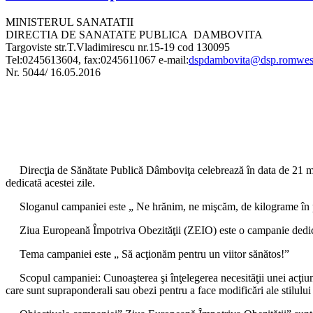
MINISTERUL SANATATII
DIRECTIA DE SANATATE PUBLICA DAMBOVITA
Targoviste str.T.Vladimirescu nr.15-19 cod 130095
Tel:0245613604, fax:0245611067 e-mail:
dspdambovita@dsp.romwest
Nr. 5044/ 16.05.2016
Direcţia de Sănătate Publică Dâmboviţa celebrează în data de 21 ma
dedicată acestei zile.
Sloganul campaniei este „ Ne hrănim, ne mişcăm, de kilograme în 
Ziua Europeană Împotriva Obezităţii (ZEIO) este o campanie dedicată co
Tema campaniei este „ Să acţionăm pentru un viitor sănătos!”
Scopul campaniei: Cunoaşterea şi înţelegerea necesităţii unei acţiuni l
care sunt supraponderali sau obezi pentru a face modificări ale stilului d