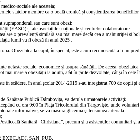
:
medico-sociale ale acesteia;
tatelor membre ca o boală cronică și conștientizarea beneficiilor pe c
t supraponderali sau care sunt obezi;
ii (EASO) și ale asociațiilor naționale și centrelor colaboratoare.
ea are o prevalență similară sau mai mare decât cea a malnutriției și boli
lația lumii va fi obeză în anul 2025 .
pa. Obezitatea la copil, în special, este acum recunoscută a fi un predicto
e nefaste sociale, economice și asupra sănătății. De aceea, obezitatea
t mai mare a obezității la adulți, atât în țările dezvoltate, cât și în cele 
n scădere, în anul şcolar 2014-2015 s-au înregistrat 700 de copii şi ad
de Sănătate Publică Dâmboviţa, va derula urmatoarele activităţi:
epând cu ora 9:00 în Piaţa Tricolorului din Târgovişte, unde voluntari a
ateriale informative, se va măsura glicemia şi tensiunea arterială
e;
ostliceală Sanitară “Christiana”, precum şi a asistenţilor comunitari şi a
ADJ. SAN. PUB.