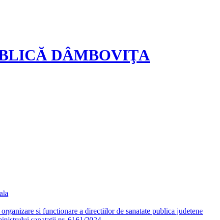
UBLICĂ DÂMBOVIŢA
ala
ganizare si functionare a directiilor de sanatate publica judetene
nistrului sanatatii nr. 6161/2024