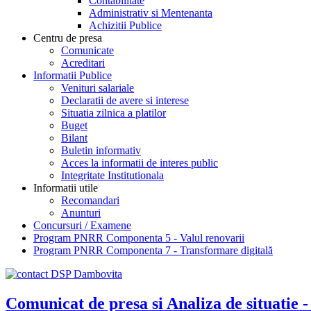
Contabilitate
Administrativ si Mentenanta
Achizitii Publice
Centru de presa
Comunicate
Acreditari
Informatii Publice
Venituri salariale
Declaratii de avere si interese
Situatia zilnica a platilor
Buget
Bilant
Buletin informativ
Acces la informatii de interes public
Integritate Institutionala
Informatii utile
Recomandari
Anunturi
Concursuri / Examene
Program PNRR Componenta 5 - Valul renovarii
Program PNRR Componenta 7 - Transformare digitală
Comunicat de presa si Analiza de situatie