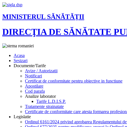
MINISTERUL SĂNĂTĂŢII
DIRECŢIA DE SĂNĂTATE P
Acasa
Sesizari
Documente/Tarife
Avize / Autorizatii
Notificari
Certificat de conformitate pentru obiective in functiune
Apostilare
Cod parafa
Analize laborator
Tarife L.D.I.S.P.
Tratamente strainatate
Certificate de conformitate care atesta formarea profesion
Legislatie
Ordinul 6161/2024 privind aprobarea Regulamentului de or
Ordinul 677/2025 pentru modificarea anexei la Ordinul mi