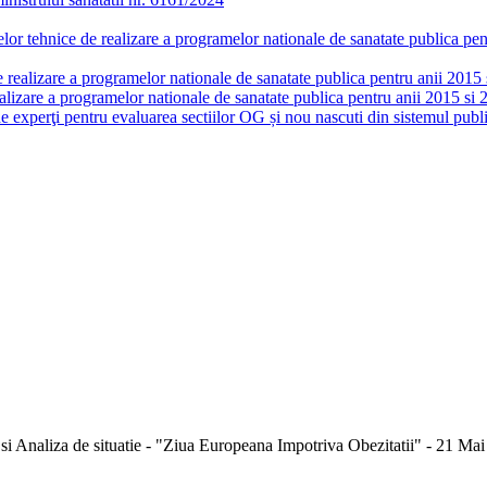
or tehnice de realizare a programelor nationale de sanatate publica pent
realizare a programelor nationale de sanatate publica pentru anii 2015 si
lizare a programelor nationale de sanatate publica pentru anii 2015 si 
de experţi pentru evaluarea sectiilor OG și nou nascuti din sistemul publi
si Analiza de situatie - "Ziua Europeana Impotriva Obezitatii" - 21 Ma