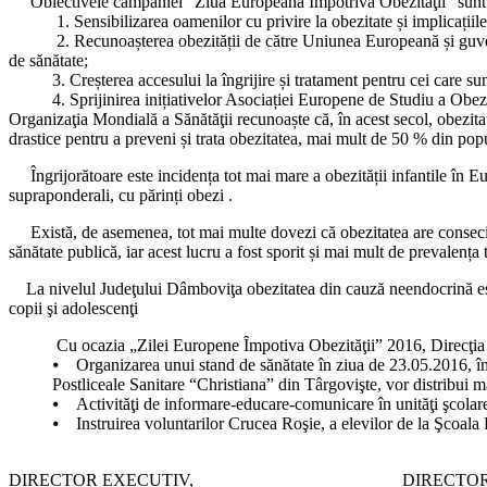
Obiectivele campaniei” Ziua Europeană Ȋmpotriva Obezităţii” sunt
1. Sensibilizarea oamenilor cu privire la obezitate și implicațiile 
2. Recunoașterea obezității de către Uniunea Europeană și guvernele s
de sănătate;
3. Creșterea accesului la îngrijire și tratament pentru cei care sun
4. Sprijinirea inițiativelor Asociației Europene de Studiu a Obezităț
Organizaţia Mondială a Sănătăţii recunoaște că, în acest secol, obezitat
drastice pentru a preveni și trata obezitatea, mai mult de 50 % din popu
Îngrijorătoare este incidența tot mai mare a obezității infantile în Euro
supraponderali, cu părinți obezi .
Există, de asemenea, tot mai multe dovezi că obezitatea are consecinț
sănătate publică, iar acest lucru a fost sporit și mai mult de prevalența to
La nivelul Judeţului Dâmboviţa obezitatea din cauză neendocrină este î
copii şi adolescenţi
Cu ocazia „Zilei Europene Ȋmpotiva Obezităţii” 2016, Direcţia 
⦁ Organizarea unui stand de sănătate în ziua de 23.05.2016, înc
Postliceale Sanitare “Christiana” din Târgovişte, vor distribui m
⦁ Activităţi de informare-educare-comunicare în unităţi şcolar
⦁ Instruirea voluntarilor Crucea Roşie, a elevilor de la Şcoala P
DIRECTOR EXECUTIV, DIRECTOR EXEC.