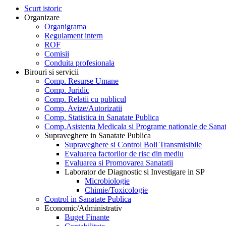
Scurt istoric
Organizare
Organigrama
Regulament intern
ROF
Comisii
Conduita profesionala
Birouri si servicii
Comp. Resurse Umane
Comp. Juridic
Comp. Relatii cu publicul
Comp. Avize/Autorizatii
Comp. Statistica in Sanatate Publica
Comp.Asistenta Medicala si Programe nationale de Sanat
Supraveghere in Sanatate Publica
Supraveghere si Control Boli Transmisibile
Evaluarea factorilor de risc din mediu
Evaluarea si Promovarea Sanatatii
Laborator de Diagnostic si Investigare in SP
Microbiologie
Chimie/Toxicologie
Control in Sanatate Publica
Economic/Administrativ
Buget Finante