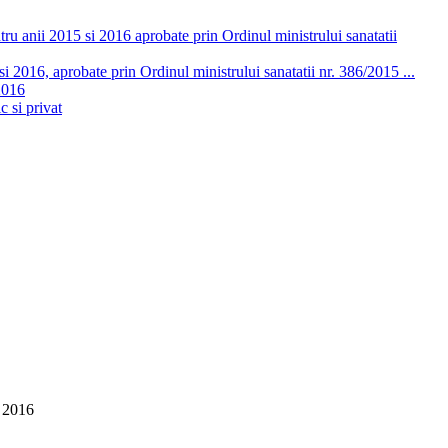
ru anii 2015 si 2016 aprobate prin Ordinul ministrului sanatatii
 2016, aprobate prin Ordinul ministrului sanatatii nr. 386/2015 ...
2016
c si privat
i 2016