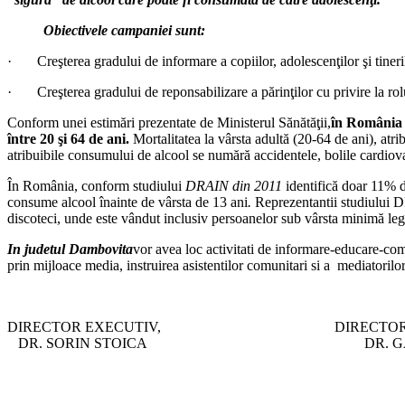
Obiectivele campaniei sunt:
· Creşterea gradului de informare a copiilor, adolescenţilor şi tineril
· Creşterea gradului de reponsabilizare a părinţilor cu privire la rolu
Conform unei estimări prezentate de Ministerul Sănătăţii,
în România m
între 20 şi 64 de ani.
Mortalitatea la vârsta adultă (20-64 de ani), atr
atribuibile consumului de alcool se numără accidentele, bolile cardiova
În România, conform studiului
DRAIN din 2011
identifică doar 11% d
consume alcool înainte de vârsta de 13 ani
.
Reprezentantii studiului DR
discoteci, unde este vândut inclusiv persoanelor sub vârsta minimă leg
In judetul Dambovita
vor avea loc activitati de informare-educare-co
prin mijloace media, instruirea asistentilor comunitari si a mediatorilor
DIRECTOR EXECUTIV, DIRECTOR EXEC.
DR. SORIN STOICA DR. GABRIE