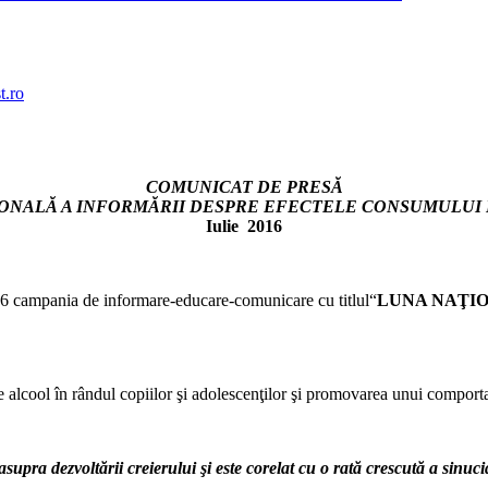
.ro
COMUNICAT DE PRESĂ
ONALĂ A INFORMĂRII DESPRE EFECTELE CONSUMULUI
Iulie 2016
16 campania de informare-educare-comunicare cu titlul“
LUNA NAŢIO
e alcool în rândul copiilor şi adolescenţilor şi promovarea unui compor
ra dezvoltării creierului şi este corelat cu o rată crescută a sinucider