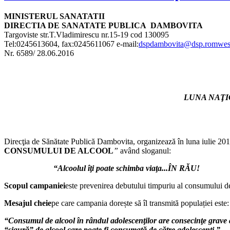
MINISTERUL SANATATII
DIRECTIA DE SANATATE PUBLICA DAMBOVITA
Targoviste str.T.Vladimirescu nr.15-19 cod 130095
Tel:0245613604, fax:0245611067 e-mail:
dspdambovita@dsp.romwest
Nr. 6589/ 28.06.2016
LUNA NAŢI
Direcţia de Sănătate Publică Dambovita, organizează în luna iulie 20
CONSUMULUI DE ALCOOL
”
având sloganul:
“Alcoolul îţi poate schimba viaţa...ÎN RĂU!
Scopul campaniei
este prevenirea debutului timpuriu al consumului d
Mesajul cheie
pe care campania dorește să îl transmită populației este:
“Consumul de alcool în rândul adolescenţilor are consecinţe grave asup
“sigură” de alcool care poate fi consumată de către adolescenţi.”