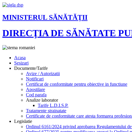
MINISTERUL SĂNĂTĂŢII
DIRECŢIA DE SĂNĂTATE P
Acasa
Sesizari
Documente/Tarife
Avize / Autorizatii
Notificari
Certificat de conformitate pentru obiective in functiune
Apostilare
Cod parafa
Analize laborator
Tarife L.D.I.S.P.
Tratamente strainatate
Certificate de conformitate care atesta formarea profesion
Legislatie
Ordinul 6161/2024 privind aprobarea Regulamentului de or
Ordinul 677/2025 pentru modificarea anexei la Ordinul mi