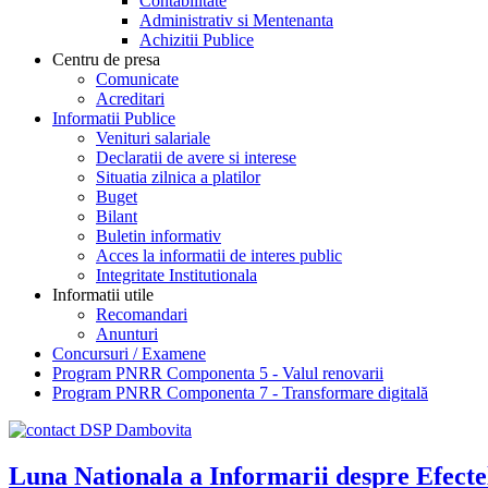
Contabilitate
Administrativ si Mentenanta
Achizitii Publice
Centru de presa
Comunicate
Acreditari
Informatii Publice
Venituri salariale
Declaratii de avere si interese
Situatia zilnica a platilor
Buget
Bilant
Buletin informativ
Acces la informatii de interes public
Integritate Institutionala
Informatii utile
Recomandari
Anunturi
Concursuri / Examene
Program PNRR Componenta 5 - Valul renovarii
Program PNRR Componenta 7 - Transformare digitală
Luna Nationala a Informarii despre Efecte