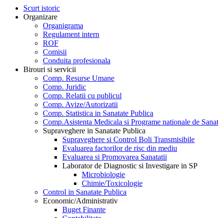
Scurt istoric
Organizare
Organigrama
Regulament intern
ROF
Comisii
Conduita profesionala
Birouri si servicii
Comp. Resurse Umane
Comp. Juridic
Comp. Relatii cu publicul
Comp. Avize/Autorizatii
Comp. Statistica in Sanatate Publica
Comp.Asistenta Medicala si Programe nationale de Sanat
Supraveghere in Sanatate Publica
Supraveghere si Control Boli Transmisibile
Evaluarea factorilor de risc din mediu
Evaluarea si Promovarea Sanatatii
Laborator de Diagnostic si Investigare in SP
Microbiologie
Chimie/Toxicologie
Control in Sanatate Publica
Economic/Administrativ
Buget Finante