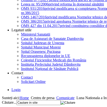
Legea nr. 95/2006
privind reforma în domeniul sănătăţii
OMS 931/2016
privind modificarea si completarea Normel
nr.386/2015
OMS 1467/2016
privind modificarea Normelor tehnice de 
OMS 386/2015
privind aprobarea Normelor tehnice de rea
OMS 427 din 11.04.2017
privind constituirea consiliilor 
Legaturi utile
Ministerul Sanatatii
Casa de Asigurari de Sanatate Dambovita
Spitalul Judetean de Urgenta
Spitalul Municipal Moreni
Spital Orasenesc Pucioasa
Recunoasterea diplomelor in UE
Colegiul Fizicienilor Medicali din România
Instituția Prefectului Județul Dâmbovița
Institutul Național de Sănătate Publică
Contact
Contact
Solicitari Online
Login
Sunteți aici:
Home
Centru de presa
Comunicate
Luna Nationala a In
Căutare...