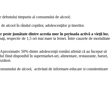
ile debutului timpuriu al consumului de alcool;
 alcool în rândul copiilor, adolescenţilor şi tinerilor.
este jumătate dintre acestia mor în perioada activă a vieţii lor,
aţi, respectiv de 1,5 ori mai mare la femei. Între cauzele de mortalitate
i. Aproximativ 50% dintre adolescenţii români afirmă că au început să
ul fiind disponibil în supermarket-uri, alimentare, restaurante, baruri,
nzători.
 consumului de alcool, activitati de informare-educare si constientizare