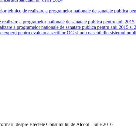
or tehnice de realizare a programelor nationale de sanatate publica pent
realizare a programelor nationale de sanatate publica pentru anii 2015 si
lizare a programelor nationale de sanatate publica pentru anii 2015 si 
de experţi pentru evaluarea sectiilor OG și nou nascuti din sistemul publi
formarii despre Efectele Consumului de Alcool - Iulie 2016