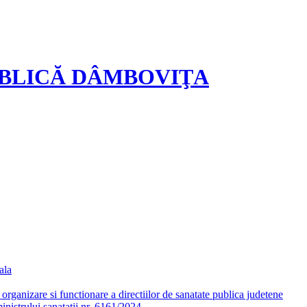
UBLICĂ DÂMBOVIŢA
ala
ganizare si functionare a directiilor de sanatate publica judetene
nistrului sanatatii nr. 6161/2024