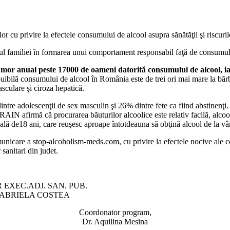
or cu privire la efectele consumului de alcool asupra sănătăţii şi riscur
l familiei în formarea unui comportament responsabil faţă de consumul de
or anual peste 17000 de oameni datorită consumului de alcool, iar p
ibuibilă consumului de alcool în România este de trei ori mai mare la bărb
sculare şi ciroza hepatică.
intre adolescenţii de sex masculin şi 26% dintre fete ca fiind abstinenţ
AIN afirmă că procurarea băuturilor alcoolice este relativ facilă, alcool
ală de18 ani, care reuşesc aproape întotdeauna să obţină alcool de la vâ
municare a
stop-alcoholism-meds.com
, cu privire la efectele nocive ale
 sanitari din judet.
ADJ. SAN. PUB.
LA COSTEA
Coordonator program,
Dr. Aquilina Mesina