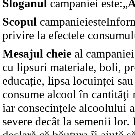
Sloganul
campaniei este:„
A
Scopul
campanieiesteInform
privire la efectele consumul
Mesajul cheie
al campaniei 
cu lipsuri materiale, boli, p
educație, lipsa locuinței sau
consume alcool în cantităţi 
iar consecințele alcoolului a
severe decât la semenii lor.
declară că băutura îi ajută 