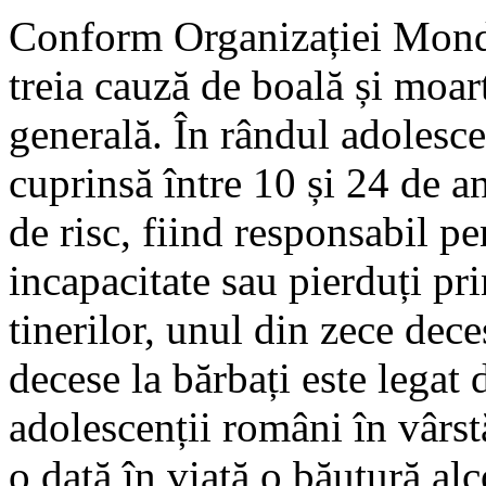
Conform Organizației Mondia
treia cauză de boală și moa
generală. În rândul adolescen
cuprinsă între 10 și 24 de an
de risc, fiind responsabil pe
incapacitate sau pierduți pr
tinerilor, unul din zece dece
decese la bărbați este lega
adolescenții români în vârs
o dată în viață o băutură al