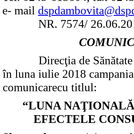
e- mail
dspdambovita@dspd
NR. 7574/ 26.06.20
COMUNIC
Direcţia de Sănătate Pu
în luna iulie 2018 campani
comunicarecu titlul:
“LUNA NAŢIONALĂ
EFECTELE CONS