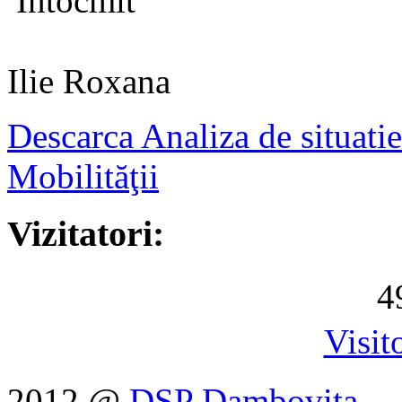
Intocmit
A
Ilie Roxana
Descarca Analiza de situat
Mobilităţii
Vizitatori:
4
Visit
2012 @
DSP Dambovita