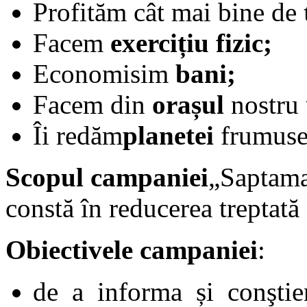
Profităm cât mai bine de
Facem
exercițiu fizic;
Economisim
bani;
Facem din
orașul
nostru 
Îi redăm
planetei
frumuse
Scopul campaniei
„Saptama
constă în reducerea treptată
Obiectivele campaniei
:
de a informa și conştie