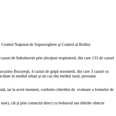
e Centrul Naţional de Supraveghere şi Control al Bolilor
vegherea acestor tipuri de îmbolnăviri.
zuri de îmbolnaviri prin afecţiuni respiratorii, din care 133 de cazuri
uzino Bucureşti, 4 cazuri de gripă sezonieră, din care 3 cazuri cu
iciliate in mediul urban şi un caz din mediul rural, persoane
tă, iar la acest moment, conform criteriilor de evaluare a formelor de
e), cât şi prin contactul direct cu bolnavul sau diferite obiecte