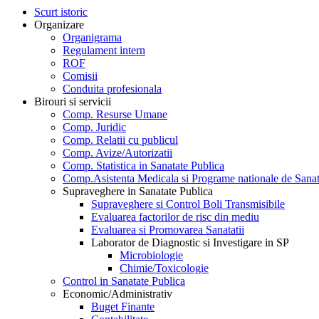
Scurt istoric
Organizare
Organigrama
Regulament intern
ROF
Comisii
Conduita profesionala
Birouri si servicii
Comp. Resurse Umane
Comp. Juridic
Comp. Relatii cu publicul
Comp. Avize/Autorizatii
Comp. Statistica in Sanatate Publica
Comp.Asistenta Medicala si Programe nationale de Sanat
Supraveghere in Sanatate Publica
Supraveghere si Control Boli Transmisibile
Evaluarea factorilor de risc din mediu
Evaluarea si Promovarea Sanatatii
Laborator de Diagnostic si Investigare in SP
Microbiologie
Chimie/Toxicologie
Control in Sanatate Publica
Economic/Administrativ
Buget Finante