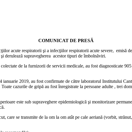
COMUNICAT DE PRESĂ
acute respiratorii şi a infecţiilor respiratorii acute severe, emisă d
ă Dâmboviţa a implementat şi derulează supra
ate de la furnizorii de servicii medicale, au fost diagnosticate 905 ca
arie 2019, au fost confirmate de către laboratorul Institutului Cantac
oate cazurile de gripă au fost înregistrate la persoane adulte , trei dom
uperioare este sub supraveghere epidemiologică şi monitorizare permanen
că.
re se transmite de la om la om atât pe cale aeriană (vorbit, strănut, tus