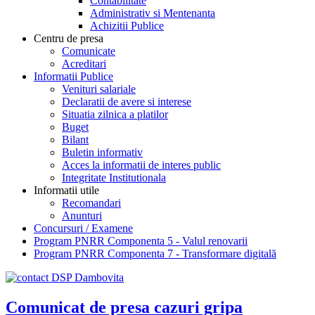
Contabilitate
Administrativ si Mentenanta
Achizitii Publice
Centru de presa
Comunicate
Acreditari
Informatii Publice
Venituri salariale
Declaratii de avere si interese
Situatia zilnica a platilor
Buget
Bilant
Buletin informativ
Acces la informatii de interes public
Integritate Institutionala
Informatii utile
Recomandari
Anunturi
Concursuri / Examene
Program PNRR Componenta 5 - Valul renovarii
Program PNRR Componenta 7 - Transformare digitală
Comunicat de presa cazuri gripa