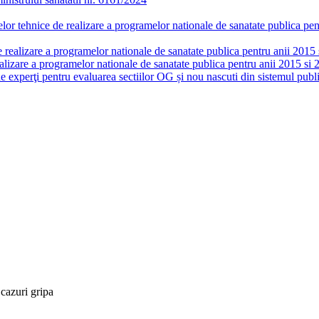
or tehnice de realizare a programelor nationale de sanatate publica pent
realizare a programelor nationale de sanatate publica pentru anii 2015 si
lizare a programelor nationale de sanatate publica pentru anii 2015 si 
de experţi pentru evaluarea sectiilor OG și nou nascuti din sistemul publi
cazuri gripa