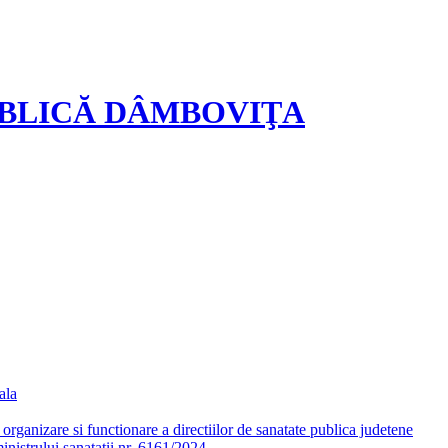
UBLICĂ DÂMBOVIŢA
ala
ganizare si functionare a directiilor de sanatate publica judetene
nistrului sanatatii nr. 6161/2024