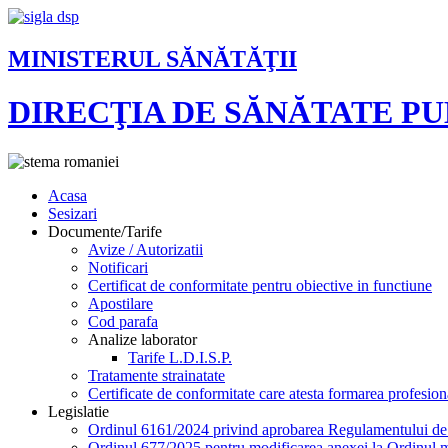
MINISTERUL SĂNĂTĂŢII
DIRECŢIA DE SĂNĂTATE P
Acasa
Sesizari
Documente/Tarife
Avize / Autorizatii
Notificari
Certificat de conformitate pentru obiective in functiune
Apostilare
Cod parafa
Analize laborator
Tarife L.D.I.S.P.
Tratamente strainatate
Certificate de conformitate care atesta formarea profesion
Legislatie
Ordinul 6161/2024 privind aprobarea Regulamentului de or
Ordinul 677/2025 pentru modificarea anexei la Ordinul mi