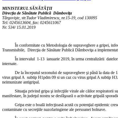
MINISTERUL SĂNĂTĂŢII
Direcţia de Sănătate Publică Dâmboviţa
Târgovişte, str.Tudor Vladimirescu, nr.15-19, cod 130095
Tel: 0245613604, fax: 0245611067
Nr. 534/ 15.01.2019
În conformitate cu Metodologia de supraveghere a gripei, infecţiilor 
Transmisibile, Direcţia de Sănătate Public
În intervalul 1-13 ianuarie 2019, în urma centralizării datelor colect
internate.
De la începutul sezonului de supraveghere şi până la data de 14 ianu
virus gripal A subtip H1pdm 09 si un caz cu virus gripal A subtip H3. T
neimunizate antigripal.
Situaţia privind gripa şi infecţiile virale ale căilor respiratorii s
manifestare, în judeţul nostru se desfăşoară o activitate gripală sporadi
Gripa este o boală infecţioasă acută cu potenţial epidemic crescut, ca
contaminate cu secreţiile nazofaringiene ale persoanei bolnave.