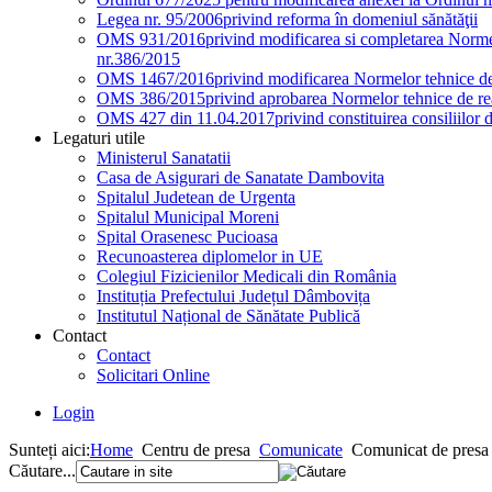
Legea nr. 95/2006
privind reforma în domeniul sănătăţii
OMS 931/2016
privind modificarea si completarea Normel
nr.386/2015
OMS 1467/2016
privind modificarea Normelor tehnice de 
OMS 386/2015
privind aprobarea Normelor tehnice de rea
OMS 427 din 11.04.2017
privind constituirea consiliilor 
Legaturi utile
Ministerul Sanatatii
Casa de Asigurari de Sanatate Dambovita
Spitalul Judetean de Urgenta
Spitalul Municipal Moreni
Spital Orasenesc Pucioasa
Recunoasterea diplomelor in UE
Colegiul Fizicienilor Medicali din România
Instituția Prefectului Județul Dâmbovița
Institutul Național de Sănătate Publică
Contact
Contact
Solicitari Online
Login
Sunteți aici:
Home
Centru de presa
Comunicate
Comunicat de presa 
Căutare...