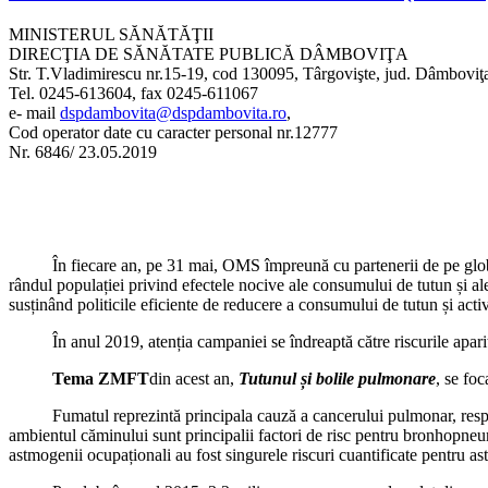
MINISTERUL SĂNĂTĂŢII
DIRECŢIA DE SĂNĂTATE PUBLICĂ DÂMBOVIŢA
Str. T.Vladimirescu nr.15-19, cod 130095, Târgovişte, jud. Dâmboviţ
Tel. 0245-613604, fax 0245-611067
e- mail
dspdambovita@dspdambovita.ro
,
Cod operator date cu caracter personal nr.12777
Nr. 6846/ 23.05.2019
În fiecare an, pe 31 mai, OMS împreună cu partenerii de pe glob
rândul populației privind efectele nocive ale consumului de tutun și al
susținând politicile eficiente de reducere a consumului de tutun și activ
În anul 2019, atenția campaniei se îndreaptă către riscurile apariție
Tema ZMFT
din acest an,
Tutunul și bolile pulmonare
, se fo
Fumatul reprezintă principala cauză a cancerului pulmonar, responsabi
ambientul căminului sunt principalii factori de risc pentru bronhopn
astmogenii ocupaționali au fost singurele riscuri cuantificate pentru a