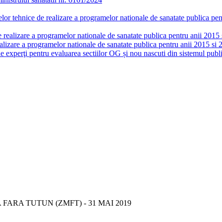
or tehnice de realizare a programelor nationale de sanatate publica pent
realizare a programelor nationale de sanatate publica pentru anii 2015 si
lizare a programelor nationale de sanatate publica pentru anii 2015 si 
de experţi pentru evaluarea sectiilor OG și nou nascuti din sistemul publi
FARA TUTUN (ZMFT) - 31 MAI 2019