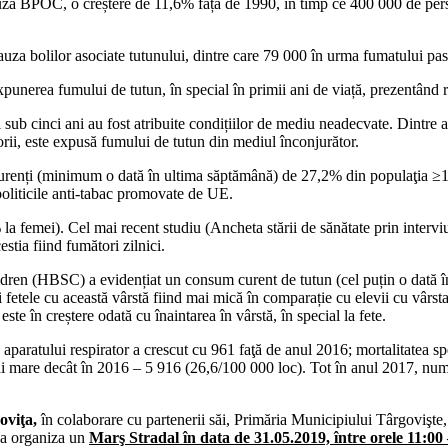
BPOC, o creștere de 11,6% față de 1990, în timp ce 400 000 de perso
bolilor asociate tutunului, dintre care 79 000 în urma fumatului 
a fumului de tutun, în special în primii ani de viață, prezentând riscur
 sub cinci ani au fost atribuite condițiilor de mediu neadecvate. Dintre a
egorii, este expusă fumului de tutun din mediul înconjurător.
 curenți (minimum o dată în ultima săptămână) de 27,2% din populaţia ≥1
a politicile anti-tabac promovate de UE.
emei). Cel mai recent studiu (Ancheta stării de sănătate prin interviu),
tia fiind fumători zilnici.
(HBSC) a evidențiat un consum curent de tutun (cel puțin o dată în ul
și fetele cu această vârstă fiind mai mică în comparație cu elevii cu vârs
or este în creștere odată cu înaintarea în vârstă, în special la fete.
aparatului respirator a crescut cu 961 faţă de anul 2016; mortalitatea sp
i mare decât în 2016 – 5 916 (26,6/100 000 loc). Tot în anul 2017, num
oviţa,
în colaborare cu partenerii săi, Primăria Municipiului Târgovişt
va organiza un
Marş Stradal în data de 31.05.2019, între orele 11:00