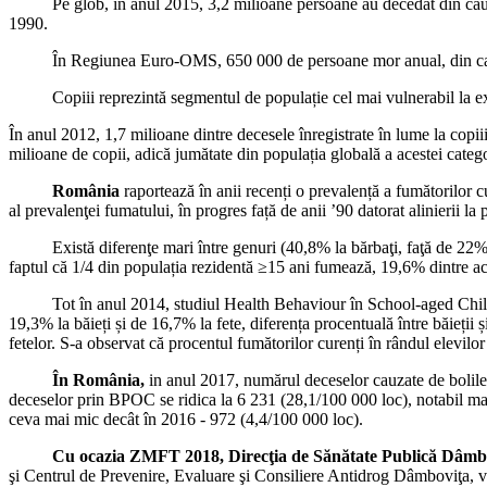
Pe glob, în anul 2015, 3,2 milioane persoane au decedat din cauza 
1990.
În Regiunea Euro-OMS, 650 000 de persoane mor anual, din cauza 
Copiii reprezintă segmentul de populație cel mai vulnerabil la expunere
În anul 2012, 1,7 milioane dintre decesele înregistrate în lume la copiii
milioane de copii, adică jumătate din populația globală a acestei cat
România
raportează în anii recenți o prevalență a fumătorilor
al prevalenţei fumatului, în progres față de anii ’90 datorat alinierii l
Există diferenţe mari între genuri (40,8% la bărbaţi, faţă de 22% la f
faptul că 1/4 din populația rezidentă ≥15 ani fumează, 19,6% dintre aces
Tot în anul 2014, studiul Health Behaviour în School-aged Children 
19,3% la băieți și de 16,7% la fete, diferența procentuală între băieții 
fetelor. S-a observat că procentul fumătorilor curenți în rândul elevil
În România,
in anul 2017, numărul deceselor cauzate de bolile 
deceselor prin BPOC se ridica la 6 231 (28,1/100 000 loc), notabil ma
ceva mai mic decât în 2016 - 972 (4,4/100 000 loc).
Cu ocazia ZMFT 2018, Direcţia de Sănătate Publică Dâmb
şi Centrul de Prevenire, Evaluare şi Consiliere Antidrog Dâmboviţa, 