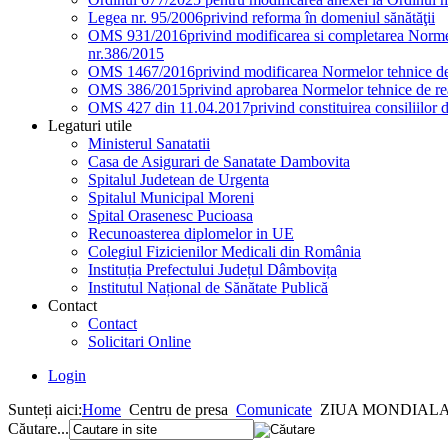
Legea nr. 95/2006
privind reforma în domeniul sănătăţii
OMS 931/2016
privind modificarea si completarea Normel
nr.386/2015
OMS 1467/2016
privind modificarea Normelor tehnice de 
OMS 386/2015
privind aprobarea Normelor tehnice de rea
OMS 427 din 11.04.2017
privind constituirea consiliilor 
Legaturi utile
Ministerul Sanatatii
Casa de Asigurari de Sanatate Dambovita
Spitalul Judetean de Urgenta
Spitalul Municipal Moreni
Spital Orasenesc Pucioasa
Recunoasterea diplomelor in UE
Colegiul Fizicienilor Medicali din România
Instituția Prefectului Județul Dâmbovița
Institutul Național de Sănătate Publică
Contact
Contact
Solicitari Online
Login
Sunteți aici:
Home
Centru de presa
Comunicate
ZIUA MONDIALA 
Căutare...