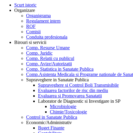
Scurt istoric
Organizare
Organigrama
Regulament intern
ROF
Comisii
Conduita profesionala
Birouri si servicii
Comp. Resurse Umane
Comp. Juridic
Comp. Relatii cu publicul
Comp. Avize/Autorizatii
Comp. Statistica in Sanatate Publica
Comp.Asistenta Medicala si Programe nationale de Sanat
Supraveghere in Sanatate Publica
Supraveghere si Control Boli Transmisibile
Evaluarea factorilor de risc din mediu
Evaluarea si Promovarea Sanatatii
Laborator de Diagnostic si Investigare in SP
Microbiologie
Chimie/Toxicologie
Control in Sanatate Publica
Economic/Administrativ
Buget Finante