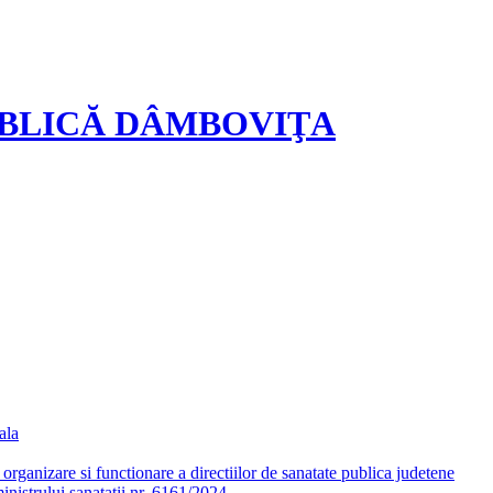
UBLICĂ DÂMBOVIŢA
ala
ganizare si functionare a directiilor de sanatate publica judetene
nistrului sanatatii nr. 6161/2024