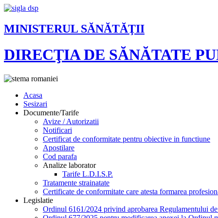
MINISTERUL SĂNĂTĂŢII
DIRECŢIA DE SĂNĂTATE P
Acasa
Sesizari
Documente/Tarife
Avize / Autorizatii
Notificari
Certificat de conformitate pentru obiective in functiune
Apostilare
Cod parafa
Analize laborator
Tarife L.D.I.S.P.
Tratamente strainatate
Certificate de conformitate care atesta formarea profesion
Legislatie
Ordinul 6161/2024 privind aprobarea Regulamentului de or
Ordinul 677/2025 pentru modificarea anexei la Ordinul mi