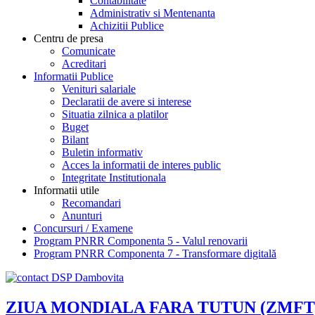
Contabilitate
Administrativ si Mentenanta
Achizitii Publice
Centru de presa
Comunicate
Acreditari
Informatii Publice
Venituri salariale
Declaratii de avere si interese
Situatia zilnica a platilor
Buget
Bilant
Buletin informativ
Acces la informatii de interes public
Integritate Institutionala
Informatii utile
Recomandari
Anunturi
Concursuri / Examene
Program PNRR Componenta 5 - Valul renovarii
Program PNRR Componenta 7 - Transformare digitală
ZIUA MONDIALA FARA TUTUN (ZMFT) 