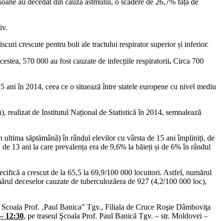
ane au decedat din cauza astmului, o scădere de 26,7% față de
pasiv.
i crescute pentru boli ale tractului respirator superior și inferior.
cestea, 570 000 au fost cauzate de infecțiile respiratorii
.
Circa 700
5 ani în 2014, ceea ce o situează între statele europene cu nivel mediu
 realizat de Institutul Național de Statistică în 2014, semnalează
tima săptămână) în rândul elevilor cu vârsta de 15 ani împliniți, de
ta de 13 ani la care prevalența era de 9,6% la băieți și de 6% în rândul
ecifică a crescut de la 65,5 la 69,9/100 000 locuitori. Astfel, numărul
ărul deceselor cauzate de tuberculozăera de 927 (4,2/100 000 loc),
e, Scoala Prof. ‚Paul Banica” Tgv., Filiala de Cruce Roşie Dâmboviţa
 – 12:30
,
pe traseul Şcoala Prof. Paul Banică Tgv. – str. Moldovei –