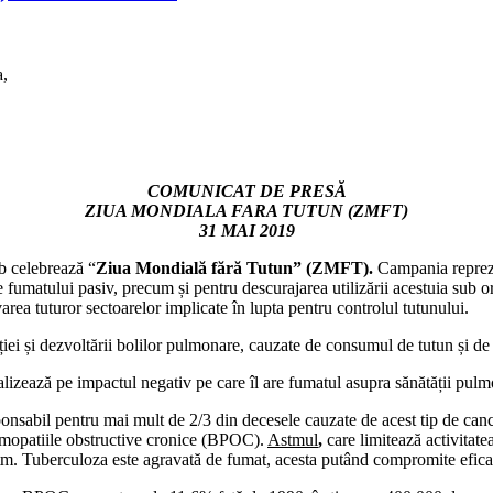
a,
COMUNICAT DE PRESĂ
ZIUA MONDIALA FARA TUTUN (ZMFT)
31 MAI 2019
 celebrează “
Ziua Mondială fără Tutun” (ZMFT).
Campania reprezin
e fumatului pasiv, precum și pentru descurajarea utilizării acestuia sub 
area tuturor sectoarelor implicate în lupta pentru controlul tutunului.
i și dezvoltării bolilor pulmonare, cauzate de consumul de tutun și de
calizează pe impactul negativ pe care îl are fumatul asupra sănătății pul
l pentru mai mult de 2/3 din decesele cauzate de acest tip de cancer l
eumopatiile obstructive cronice (BPOC).
Astmul
,
care limitează activitate
stm. Tuberculoza este agravată de fumat, acesta putând compromite eficac