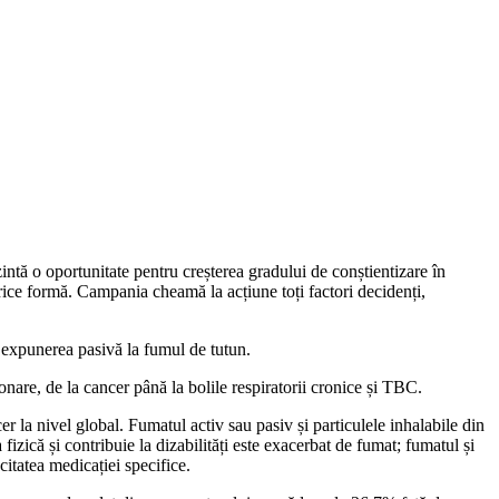
tă o oportunitate pentru creșterea gradului de conștientizare în
orice formă. Campania cheamă la acțiune toți factori decidenți,
 expunerea pasivă la fumul de tutun.
monare, de la cancer până la bolile respiratorii cronice și TBC.
a nivel global. Fumatul activ sau pasiv și particulele inhalabile din
a fizică și contribuie la dizabilități este exacerbat de fumat; fumatul și
itatea medicației specifice.