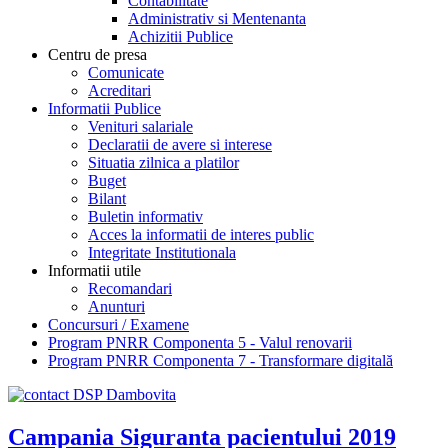
Contabilitate
Administrativ si Mentenanta
Achizitii Publice
Centru de presa
Comunicate
Acreditari
Informatii Publice
Venituri salariale
Declaratii de avere si interese
Situatia zilnica a platilor
Buget
Bilant
Buletin informativ
Acces la informatii de interes public
Integritate Institutionala
Informatii utile
Recomandari
Anunturi
Concursuri / Examene
Program PNRR Componenta 5 - Valul renovarii
Program PNRR Componenta 7 - Transformare digitală
Campania Siguranta pacientului 2019