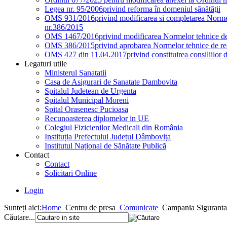
Legea nr. 95/2006
privind reforma în domeniul sănătăţii
OMS 931/2016
privind modificarea si completarea Normel
nr.386/2015
OMS 1467/2016
privind modificarea Normelor tehnice de 
OMS 386/2015
privind aprobarea Normelor tehnice de rea
OMS 427 din 11.04.2017
privind constituirea consiliilor 
Legaturi utile
Ministerul Sanatatii
Casa de Asigurari de Sanatate Dambovita
Spitalul Judetean de Urgenta
Spitalul Municipal Moreni
Spital Orasenesc Pucioasa
Recunoasterea diplomelor in UE
Colegiul Fizicienilor Medicali din România
Instituția Prefectului Județul Dâmbovița
Institutul Național de Sănătate Publică
Contact
Contact
Solicitari Online
Login
Sunteți aici:
Home
Centru de presa
Comunicate
Campania Siguranta
Căutare...