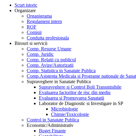
Scurt istoric
Organizare
Organigrama
Regulament intern
ROF
Comisii
Conduita profesionala
Birouri si servicii
Comp. Resurse Umane
Comp. Juridic
Comp. Relatii cu publicul
Comp. Avize/Autorizatii
Comp. Statistica in Sanatate Publica
Comp.Asistenta Medicala si Programe nationale de Sanat
Supraveghere in Sanatate Publica
Supraveghere si Control Boli Transmisibile
Evaluarea factorilor de risc din mediu
Evaluarea si Promovarea Sanatatii
Laborator de Diagnostic si Investigare in SP
Microbiologie
Chimie/Toxicologie
Control in Sanatate Publica
Economic/Administrativ
Buget Finante