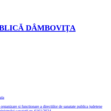
UBLICĂ DÂMBOVIŢA
ala
ganizare si functionare a directiilor de sanatate publica judetene
nistrului sanatatii nr. 6161/2024