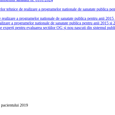
or tehnice de realizare a programelor nationale de sanatate publica pent
realizare a programelor nationale de sanatate publica pentru anii 2015 si
lizare a programelor nationale de sanatate publica pentru anii 2015 si 
de experţi pentru evaluarea sectiilor OG și nou nascuti din sistemul publi
 pacientului 2019