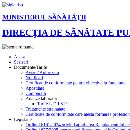
MINISTERUL SĂNĂTĂŢII
DIRECŢIA DE SĂNĂTATE P
Acasa
Sesizari
Documente/Tarife
Avize / Autorizatii
Notificari
Certificat de conformitate pentru obiective in functiune
Apostilare
Cod parafa
Analize laborator
Tarife L.D.I.S.P.
Tratamente strainatate
Certificate de conformitate care atesta formarea profesion
Legislatie
Ordinul 6161/2024 privind aprobarea Regulamentului de or
Ordinul 677/2025 pentru modificarea anexei la Ordinul mi