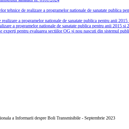
or tehnice de realizare a programelor nationale de sanatate publica pent
realizare a programelor nationale de sanatate publica pentru anii 2015 si
lizare a programelor nationale de sanatate publica pentru anii 2015 si 
de experţi pentru evaluarea sectiilor OG și nou nascuti din sistemul publi
nala a Informarii despre Boli Transmisibile - Septembrie 2023