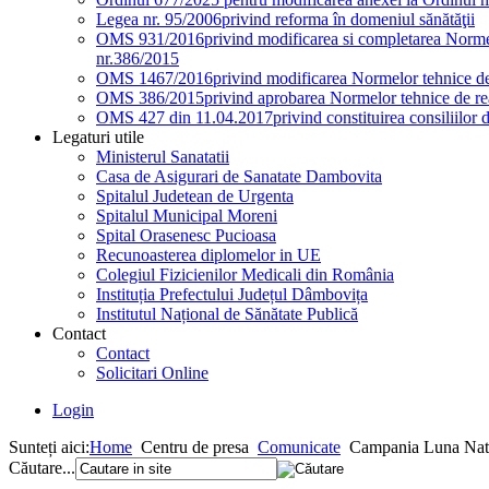
Legea nr. 95/2006
privind reforma în domeniul sănătăţii
OMS 931/2016
privind modificarea si completarea Normel
nr.386/2015
OMS 1467/2016
privind modificarea Normelor tehnice de 
OMS 386/2015
privind aprobarea Normelor tehnice de rea
OMS 427 din 11.04.2017
privind constituirea consiliilor 
Legaturi utile
Ministerul Sanatatii
Casa de Asigurari de Sanatate Dambovita
Spitalul Judetean de Urgenta
Spitalul Municipal Moreni
Spital Orasenesc Pucioasa
Recunoasterea diplomelor in UE
Colegiul Fizicienilor Medicali din România
Instituția Prefectului Județul Dâmbovița
Institutul Național de Sănătate Publică
Contact
Contact
Solicitari Online
Login
Sunteți aici:
Home
Centru de presa
Comunicate
Campania Luna Natio
Căutare...