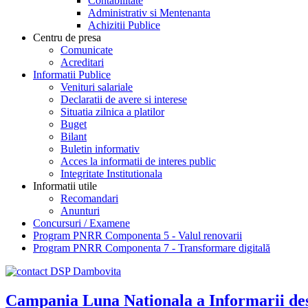
Contabilitate
Administrativ si Mentenanta
Achizitii Publice
Centru de presa
Comunicate
Acreditari
Informatii Publice
Venituri salariale
Declaratii de avere si interese
Situatia zilnica a platilor
Buget
Bilant
Buletin informativ
Acces la informatii de interes public
Integritate Institutionala
Informatii utile
Recomandari
Anunturi
Concursuri / Examene
Program PNRR Componenta 5 - Valul renovarii
Program PNRR Componenta 7 - Transformare digitală
Campania Luna Nationala a Informarii des