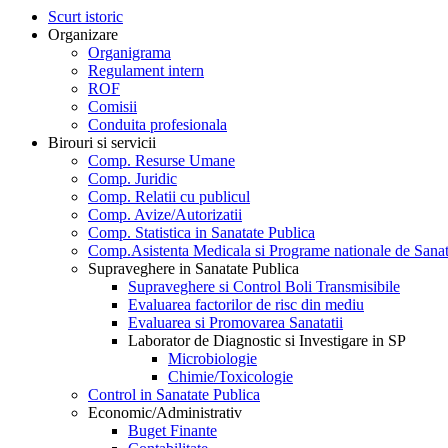
Scurt istoric
Organizare
Organigrama
Regulament intern
ROF
Comisii
Conduita profesionala
Birouri si servicii
Comp. Resurse Umane
Comp. Juridic
Comp. Relatii cu publicul
Comp. Avize/Autorizatii
Comp. Statistica in Sanatate Publica
Comp.Asistenta Medicala si Programe nationale de Sanat
Supraveghere in Sanatate Publica
Supraveghere si Control Boli Transmisibile
Evaluarea factorilor de risc din mediu
Evaluarea si Promovarea Sanatatii
Laborator de Diagnostic si Investigare in SP
Microbiologie
Chimie/Toxicologie
Control in Sanatate Publica
Economic/Administrativ
Buget Finante