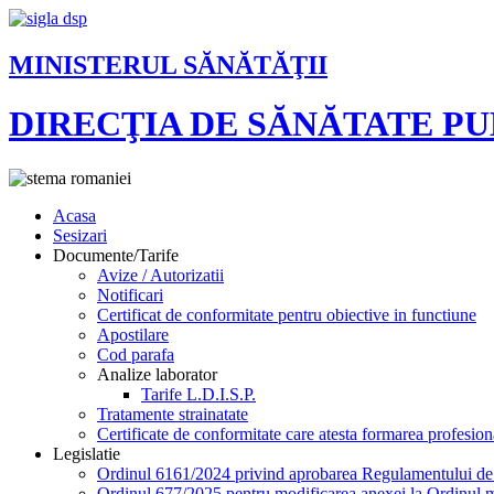
MINISTERUL SĂNĂTĂŢII
DIRECŢIA DE SĂNĂTATE P
Acasa
Sesizari
Documente/Tarife
Avize / Autorizatii
Notificari
Certificat de conformitate pentru obiective in functiune
Apostilare
Cod parafa
Analize laborator
Tarife L.D.I.S.P.
Tratamente strainatate
Certificate de conformitate care atesta formarea profesion
Legislatie
Ordinul 6161/2024 privind aprobarea Regulamentului de or
Ordinul 677/2025 pentru modificarea anexei la Ordinul mi