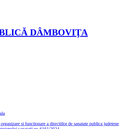
UBLICĂ DÂMBOVIŢA
ala
ganizare si functionare a directiilor de sanatate publica judetene
nistrului sanatatii nr. 6161/2024