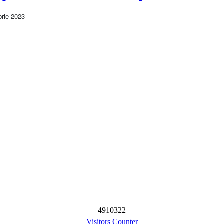
brie 2023
4
9
1
0
3
2
2
Visitors Counter