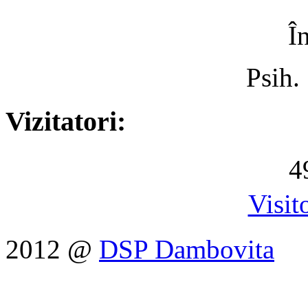
Î
Psih.
Vizitatori:
4
Visit
2012 @
DSP Dambovita