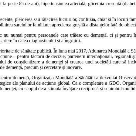
e 65 de ani), hipertensiunea arterială, glicemia crescută (diabet zah
ierderea sau rătăcirea lucrurilor, confuzia, chiar și în locuri familia
eplinirea sarcinilor familiare, aprecierea greșită a distanțelor față de obiect
 pentru persoanele care trăiesc cu demență, ci și pentru îngrijito
riere în calea diagnosticului și a îngrijirii.
e de sănătate publică. În luna mai 2017, Adunarea Mondială a Sănătăț
une – pentru factorii de decizie, partenerii internaționali, regionali ș
ului de conștientizare a demenței și crearea unei societăți care să in
i de demență, precum și cercetare și inovare.
u demență, Organizaţia Mondialā a Sānātāţii a dezvoltat Observator
rategice ale planului de acțiune global. Ca o completare a GDO, Organi
ței, cu scopul de a stimula învățarea reciprocă și schimbul multidirecți
TIV,