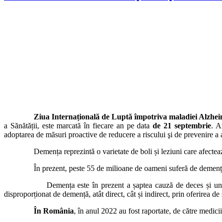
“Demen
Ziua Internațională de Luptă împotriva maladiei Alzhei
a Sănătății, este marcată în fiecare an pe data
de 21 septembrie
. A
adoptarea de măsuri proactive de reducere a riscului şi de prevenire a a
Demența reprezintă o varietate de boli și leziuni care afectează cr
În prezent, peste 55 de milioane de oameni suferă de demență în î
Demența este în prezent a șaptea cauză de deces și una dintre c
disproporționat de demență, atât direct, cât și indirect, prin oferirea 
În România
, în anul 2022 au fost raportate, de către medic