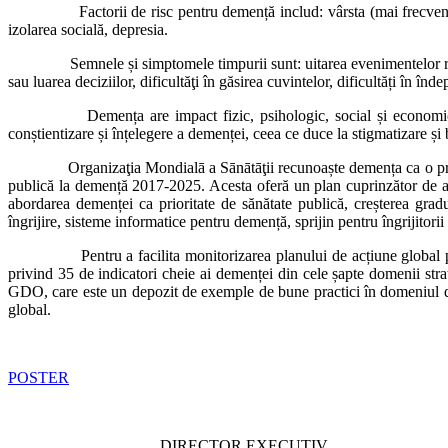
Factorii de risc pentru demență includ: vârsta (mai frecvent la pest
izolarea socială, depresia.
Semnele și simptomele timpurii sunt: uitarea evenimentelor recente, p
sau luarea deciziilor, dificultăţi în găsirea cuvintelor, dificultăți în înd
Demența are impact fizic, psihologic, social și economic nu numai
conștientizare și înțelegere a demenței, ceea ce duce la stigmatizare și ba
Organizaţia Mondialā a Sānātāţii recunoaște demența ca o prioritat
publică la demență 2017-2025. Acesta oferă un plan cuprinzător de acți
abordarea demenței ca prioritate de sănătate publică, creșterea grad
îngrijire, sisteme informatice pentru demență, sprijin pentru îngrijitori
Pentru a facilita monitorizarea planului de acțiune global pentr
privind 35 de indicatori cheie ai demenței din cele șapte domenii st
GDO, care este un depozit de exemple de bune practici în domeniul demen
global.
POSTER
DIRECTOR EXECU