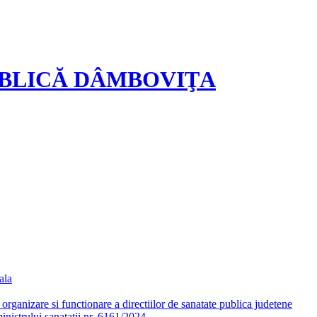
UBLICĂ DÂMBOVIŢA
ala
ganizare si functionare a directiilor de sanatate publica judetene
nistrului sanatatii nr. 6161/2024