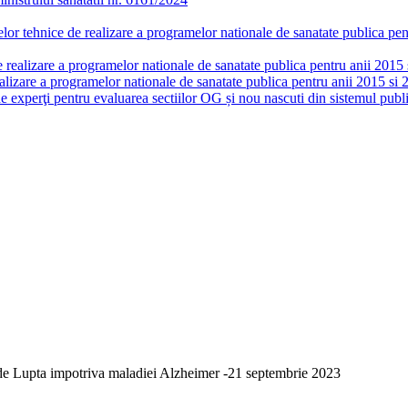
or tehnice de realizare a programelor nationale de sanatate publica pent
realizare a programelor nationale de sanatate publica pentru anii 2015 si
lizare a programelor nationale de sanatate publica pentru anii 2015 si 
de experţi pentru evaluarea sectiilor OG și nou nascuti din sistemul publi
 de Lupta impotriva maladiei Alzheimer -21 septembrie 2023