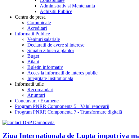
Contabilitate
Administrativ si Mentenanta
Achizitii Publice
Centru de presa
Comunicate
Acreditari
Informatii Publice
Venituri salariale
Declaratii de avere si interese
Situatia zilnica a platilor
Buget
Bilant
Buletin informativ
Acces la informatii de interes public
Integritate Institutionala
Informatii utile
Recomandari
Anunturi
Concursuri / Examene
Program PNRR Componenta 5 - Valul renovarii
Program PNRR Componenta 7 - Transformare digitală
Ziua Internationala de Lupta impotriva m