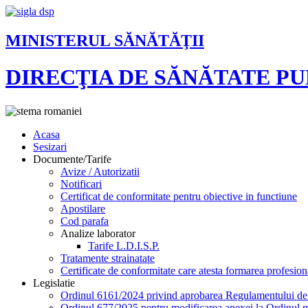
MINISTERUL SĂNĂTĂŢII
DIRECŢIA DE SĂNĂTATE P
Acasa
Sesizari
Documente/Tarife
Avize / Autorizatii
Notificari
Certificat de conformitate pentru obiective in functiune
Apostilare
Cod parafa
Analize laborator
Tarife L.D.I.S.P.
Tratamente strainatate
Certificate de conformitate care atesta formarea profesion
Legislatie
Ordinul 6161/2024 privind aprobarea Regulamentului de or
Ordinul 677/2025 pentru modificarea anexei la Ordinul mi