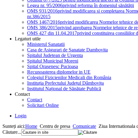
Legea nr. 95/2006
privind reforma în domeniul sănătăţii
OMS 931/2016
privind modificarea si completarea Normel
nr.386/2015
OMS 1467/2016
privind modificarea Normelor tehnice de 
OMS 386/2015
privind aprobarea Normelor tehnice de rea
OMS 427 din 11.04.2017
privind constituirea consiliilor 
Legaturi utile
Ministerul Sanatatii
Casa de Asigurari de Sanatate Dambovita
Spitalul Judetean de Urgenta
Spitalul Municipal Moreni
Spital Orasenesc Pucioasa
Recunoasterea diplomelor in UE
Colegiul Fizicienilor Medicali din România
Instituția Prefectului Județul Dâmbovița
Institutul Național de Sănătate Publică
Contact
Contact
Solicitari Online
Login
Sunteți aici:
Home
Centru de presa
Comunicate
Ziua Internationala
Căutare...