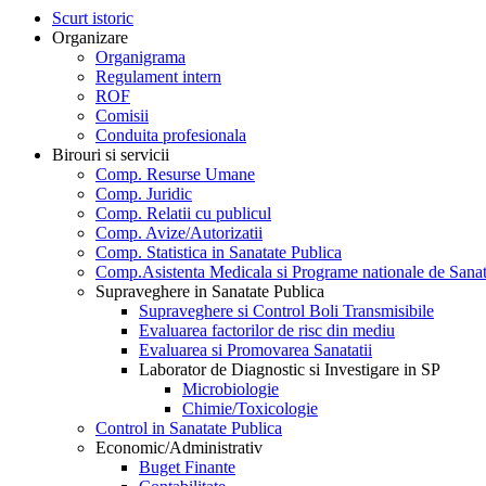
Scurt istoric
Organizare
Organigrama
Regulament intern
ROF
Comisii
Conduita profesionala
Birouri si servicii
Comp. Resurse Umane
Comp. Juridic
Comp. Relatii cu publicul
Comp. Avize/Autorizatii
Comp. Statistica in Sanatate Publica
Comp.Asistenta Medicala si Programe nationale de Sanat
Supraveghere in Sanatate Publica
Supraveghere si Control Boli Transmisibile
Evaluarea factorilor de risc din mediu
Evaluarea si Promovarea Sanatatii
Laborator de Diagnostic si Investigare in SP
Microbiologie
Chimie/Toxicologie
Control in Sanatate Publica
Economic/Administrativ
Buget Finante