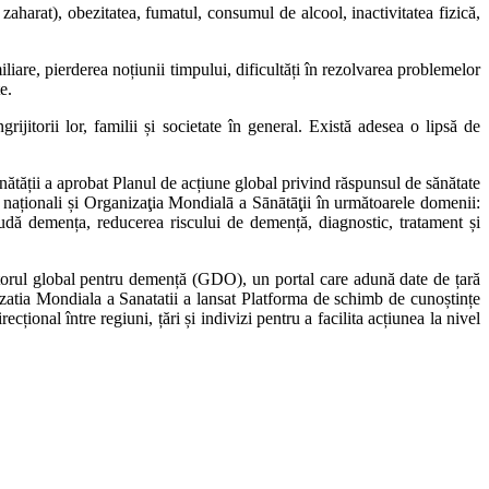
arat), obezitatea, fumatul, consumul de alcool, inactivitatea fizică,
re, pierderea noțiunii timpului, dificultăți în rezolvarea problemelor
e.
rii lor, familii și societate în general. Există adesea o lipsă de
ii a aprobat Planul de acțiune global privind răspunsul de sănătate
i naționali și Organizaţia Mondialā a Sānātāţii în următoarele domenii:
cludă demența, reducerea riscului de demență, diagnostic,
tratament
și
ul global pentru demență (GDO), un portal care adună date de țară
zatia Mondiala a Sanatatii a lansat Platforma de schimb de cunoștințe
onal între regiuni, țări și indivizi pentru a facilita acțiunea la nivel