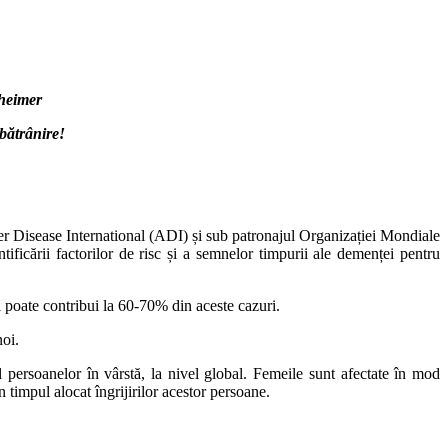
zheimer
rânire!
er Disease International (ADI) și sub patronajul Organizației Mondiale
entificării factorilor de risc și a semnelor timpurii ale demenței pentru
oate contribui la 60-70% din aceste cazuri.
oi.
oanelor în vârstă, la nivel global. Femeile sunt afectate în mod
 timpul alocat îngrijirilor acestor persoane.