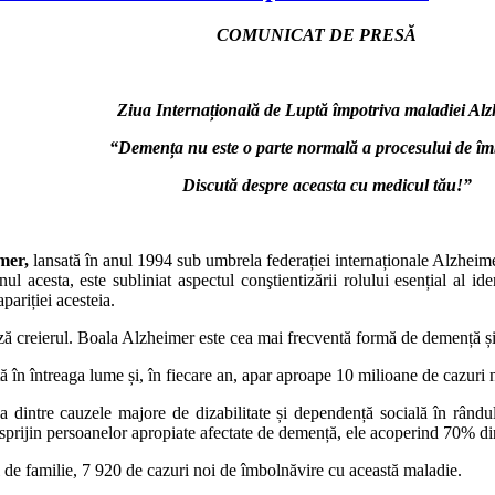
COMUNICAT DE PRESĂ
Ziua
Internațională de Luptă împotriva maladiei Al
ța nu este o parte normală a procesului de îmbăt
Discută despre aceasta cu medicul tău!”
mer,
lansată în anul 1994 sub umbrela federației internaționale Alzheim
nul acesta, este subliniat aspectul conştientizării rolului esențial al id
pariției acesteia.
eierul. Boala Alzheimer este cea mai frecventă formă de demență și p
ntreaga lume și, în fiecare an, apar aproape 10 milioane de cazuri n
auzele majore de dizabilitate și dependență socială în rândul pers
de sprijin persoanelor apropiate afectate de demență, ele acoperind 70% din
ii de familie, 7 920 de cazuri noi de îmbolnăvire cu această maladie.