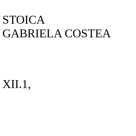
DR. 
STOI
GABRIELA COS
Coordonato
XII.1,
Dr. Aqui
Intoc