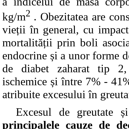
a indicelui de masă corp
2
kg/m
.
Obezitatea are cons
vieții în general, cu impact
mortalității prin boli asoc
endocrine și a unor forme d
de diabet zaharat tip 2,
ischemice și între 7% - 41
atribuite excesului în greutat
Excesul de greutate ș
principalele cauze de de