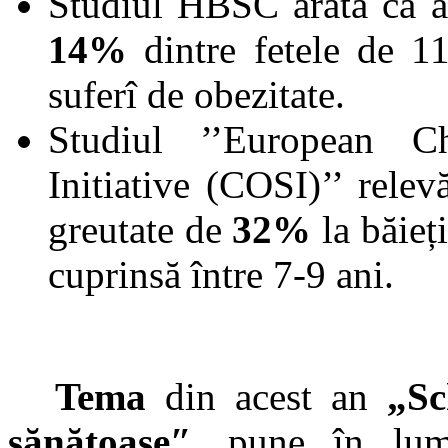
Studiul HBSC arată că 
14%
dintre fetele de 1
suferî de obezitate.
Studiul ’’European Ch
Initiative (COSI)’’ relev
greutate de
32%
la băieț
cuprinsă între 7-9 ani.
Tema
din acest an
„Sc
sănătoaseʺ
, pune în lum