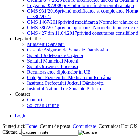
Legea nr. 95/2006
privind reforma în domeniul sănătăţii
OMS 931/2016
privind modificarea si completarea Normel
nr.386/2015
OMS 1467/2016
privind modificarea Normelor tehnice de 
OMS 386/2015
privind aprobarea Normelor tehnice de rea
OMS 427 din 11.04.2017
privind constituirea consiliilor 
Legaturi utile
Ministerul Sanatatii
Casa de Asigurari de Sanatate Dambovita
Spitalul Judetean de Urgenta
Spitalul Municipal Moreni
Spital Orasenesc Pucioasa
Recunoasterea diplomelor in UE
Colegiul Fizicienilor Medicali din România
Instituția Prefectului Județul Dâmbovița
Institutul Național de Sănătate Publică
Contact
Contact
Solicitari Online
Login
Sunteți aici:
Home
Centru de presa
Comunicate
Comunicat Hot CJSU
Căutare...