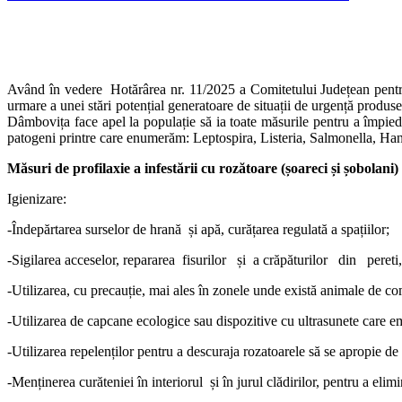
Având în vedere Hotărârea nr. 11/2025 a Comitetului Județean pentru S
urmare a unei stări potențial generatoare de situații de urgență produse
Dâmbovița face apel la populație să ia toate măsurile pentru a împiedic
patogeni printre care enumerăm: Leptospira, Listeria, Salmonella, Hant
Măsuri de profilaxie a infestării cu rozătoare (șoareci și șobolani)
Igienizare:
-Îndepărtarea surselor de hrană și apă, curățarea regulată a spațiilor;
-Sigilarea acceselor, repararea fisurilor și a crăpăturilor din pereti, 
-Utilizarea, cu precauție, mai ales în zonele unde există animale de co
-Utilizarea de capcane ecologice sau dispozitive cu ultrasunete care e
-Utilizarea repelenților pentru a descuraja rozatoarele să se apropie d
-Menținerea curăteniei în interiorul și în jurul clădirilor, pentru a elim