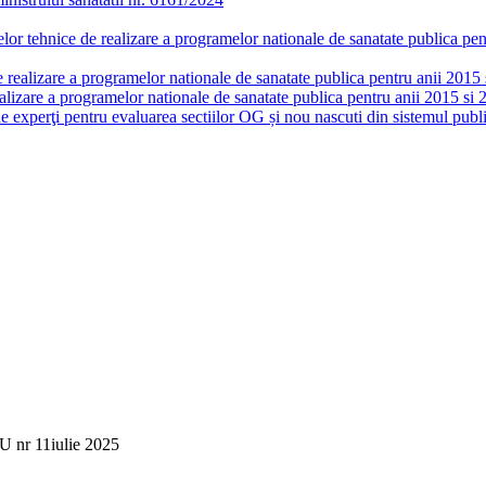
or tehnice de realizare a programelor nationale de sanatate publica pent
realizare a programelor nationale de sanatate publica pentru anii 2015 si
lizare a programelor nationale de sanatate publica pentru anii 2015 si 
de experţi pentru evaluarea sectiilor OG și nou nascuti din sistemul publi
 nr 11iulie 2025