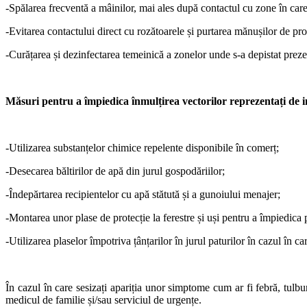
-Spălarea frecventă a mâinilor, mai ales după contactul cu zone în care
-Evitarea contactului direct cu rozătoarele și purtarea mănușilor de pro
-Curățarea și dezinfectarea temeinică a zonelor unde s-a depistat preze
Măsuri pentru a împiedica înmulțirea vectorilor reprezentați de in
-Utilizarea substanțelor chimice repelente disponibile în comerț;
-Desecarea băltirilor de apă din jurul gospodăriilor;
-Îndepărtarea recipientelor cu apă stătută și a gunoiului menajer;
-Montarea unor plase de protecție la ferestre și uși pentru a împiedica 
-Utilizarea plaselor împotriva țânțarilor în jurul paturilor în cazul în 
În cazul în care sesizați apariția unor simptome cum ar fi febră, tulbu
medicul de familie și/sau serviciul de urgențe.