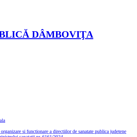
UBLICĂ DÂMBOVIŢA
ala
ganizare si functionare a directiilor de sanatate publica judetene
nistrului sanatatii nr. 6161/2024