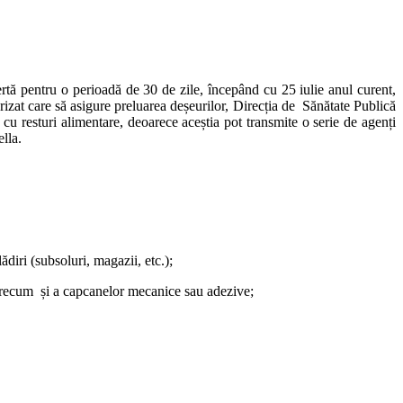
rtă pentru o perioadă de 30 de zile, începând cu 25 iulie anul curent,
orizat care să asigure preluarea deșeurilor, Direcția de Sănătate Publică
 cu resturi alimentare, deoarece aceștia pot transmite o serie de agenți
lla.
diri (subsoluri, magazii, etc.);
, precum și a capcanelor mecanice sau adezive;