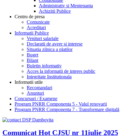
Contabilitate
Administrativ si Mentenanta
Achizitii Publice
Centru de presa
Comunicate
Acreditari
Informatii Publice
Venituri salariale
Declaratii de avere si interese
Situatia zilnica a platilor
Buget
Bilant
Buletin informativ
Acces la informatii de interes public
Integritate Institutionala
Informatii utile
Recomandari
Anunturi
Concursuri / Examene
Program PNRR Componenta 5 - Valul renovarii
Program PNRR Componenta 7 - Transformare digitală
Comunicat Hot CJSU nr 11iulie 2025