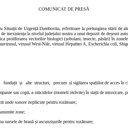
COMUNICAT DE PRESĂ
ituații de Urgență Dambovita, referitoare la prelungirea stării de ale
 de inexistența la nivelul județului nostru a unui depozit de deșeuri aut
a proliferarea vectorilor biologici (șobolani, insecte, păsări) în zonele
avirusul, virusul West-Nile, virusul Hepatitei A, Escherichia coli, Shige
fundații și alte structuri, precum și sigilarea spațiilor de acces în clă
mpanie sau copii, a raticidelor (momeli otrăvite) în stații de intoxicare
mit unde sonore neplăcute pentru rozătoare;
e anumite zone;
ina sursele de hrană și ascunzișurile pentru rozătoare;