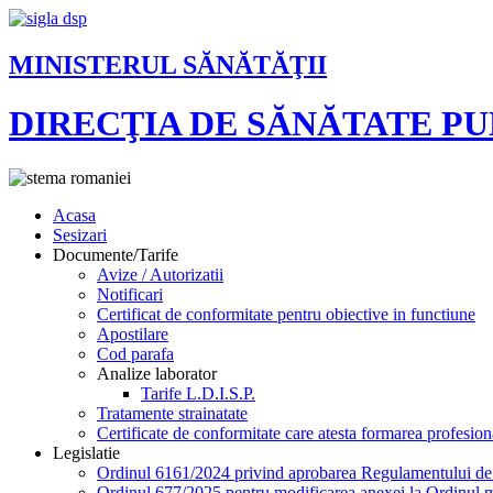
MINISTERUL SĂNĂTĂŢII
DIRECŢIA DE SĂNĂTATE P
Acasa
Sesizari
Documente/Tarife
Avize / Autorizatii
Notificari
Certificat de conformitate pentru obiective in functiune
Apostilare
Cod parafa
Analize laborator
Tarife L.D.I.S.P.
Tratamente strainatate
Certificate de conformitate care atesta formarea profesion
Legislatie
Ordinul 6161/2024 privind aprobarea Regulamentului de or
Ordinul 677/2025 pentru modificarea anexei la Ordinul mi