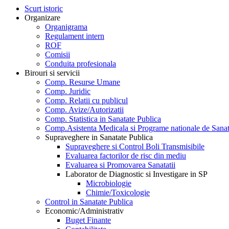
Scurt istoric
Organizare
Organigrama
Regulament intern
ROF
Comisii
Conduita profesionala
Birouri si servicii
Comp. Resurse Umane
Comp. Juridic
Comp. Relatii cu publicul
Comp. Avize/Autorizatii
Comp. Statistica in Sanatate Publica
Comp.Asistenta Medicala si Programe nationale de Sanat
Supraveghere in Sanatate Publica
Supraveghere si Control Boli Transmisibile
Evaluarea factorilor de risc din mediu
Evaluarea si Promovarea Sanatatii
Laborator de Diagnostic si Investigare in SP
Microbiologie
Chimie/Toxicologie
Control in Sanatate Publica
Economic/Administrativ
Buget Finante