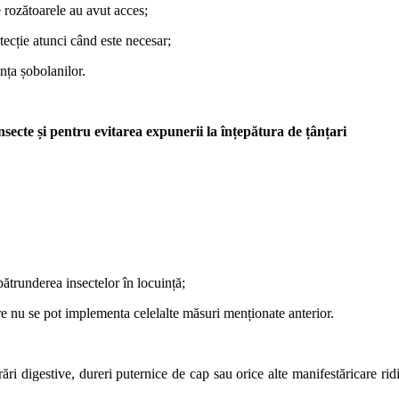
 rozătoarele au avut acces;
tecție atunci când este necesar;
nța șobolanilor.
secte și pentru evitarea expunerii la înțepătura de țânțari
pătrunderea insectelor în locuință;
care nu se pot implementa celelalte măsuri menționate anterior.
rări digestive, dureri puternice de cap sau orice alte manifestăricare rid