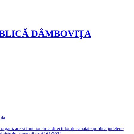
UBLICĂ DÂMBOVIŢA
ala
ganizare si functionare a directiilor de sanatate publica judetene
nistrului sanatatii nr. 6161/2024