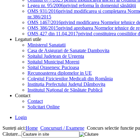
Legea nr. 95/2006
privind reforma în domeniul sănătăţii
OMS 931/2016
privind modificarea si completarea Normel
nr.386/2015
OMS 1467/2016
privind modificarea Normelor tehnice de 
OMS 386/2015
privind aprobarea Normelor tehnice de rea
OMS 427 din 11.04.2017
privind constituirea consiliilor 
Legaturi utile
Ministerul Sanatatii
Casa de Asigurari de Sanatate Dambovita
Spitalul Judetean de Urgenta
Spitalul Municipal Moreni
Spital Orasenesc Pucioasa
Recunoasterea diplomelor in UE
Colegiul Fizicienilor Medicali din România
Instituția Prefectului Județul Dâmbovița
Institutul Național de Sănătate Publică
Contact
Contact
Solicitari Online
Login
Sunteți aici:
Home
Concursuri / Examene
Concurs selectie functie pu
Căutare...