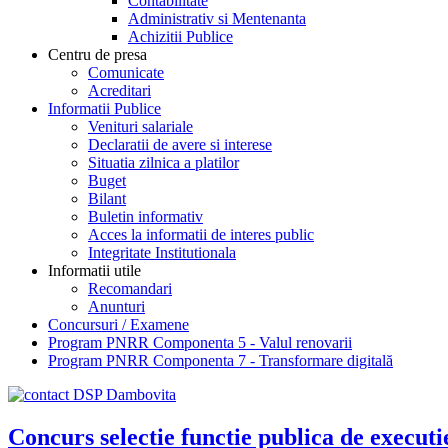
Contabilitate
Administrativ si Mentenanta
Achizitii Publice
Centru de presa
Comunicate
Acreditari
Informatii Publice
Venituri salariale
Declaratii de avere si interese
Situatia zilnica a platilor
Buget
Bilant
Buletin informativ
Acces la informatii de interes public
Integritate Institutionala
Informatii utile
Recomandari
Anunturi
Concursuri / Examene
Program PNRR Componenta 5 - Valul renovarii
Program PNRR Componenta 7 - Transformare digitală
Concurs selectie functie publica de executi