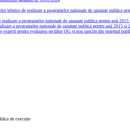
or tehnice de realizare a programelor nationale de sanatate publica pent
realizare a programelor nationale de sanatate publica pentru anii 2015 si
lizare a programelor nationale de sanatate publica pentru anii 2015 si 
de experţi pentru evaluarea sectiilor OG și nou nascuti din sistemul publi
blica de executie