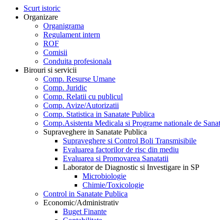
Scurt istoric
Organizare
Organigrama
Regulament intern
ROF
Comisii
Conduita profesionala
Birouri si servicii
Comp. Resurse Umane
Comp. Juridic
Comp. Relatii cu publicul
Comp. Avize/Autorizatii
Comp. Statistica in Sanatate Publica
Comp.Asistenta Medicala si Programe nationale de Sanat
Supraveghere in Sanatate Publica
Supraveghere si Control Boli Transmisibile
Evaluarea factorilor de risc din mediu
Evaluarea si Promovarea Sanatatii
Laborator de Diagnostic si Investigare in SP
Microbiologie
Chimie/Toxicologie
Control in Sanatate Publica
Economic/Administrativ
Buget Finante