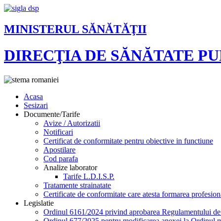
MINISTERUL SĂNĂTĂŢII
DIRECŢIA DE SĂNĂTATE P
Acasa
Sesizari
Documente/Tarife
Avize / Autorizatii
Notificari
Certificat de conformitate pentru obiective in functiune
Apostilare
Cod parafa
Analize laborator
Tarife L.D.I.S.P.
Tratamente strainatate
Certificate de conformitate care atesta formarea profesion
Legislatie
Ordinul 6161/2024 privind aprobarea Regulamentului de or
Ordinul 677/2025 pentru modificarea anexei la Ordinul mi