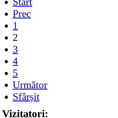
Start
Prec
1
2
3
4
5
Următor
Sfârșit
Vizitatori: