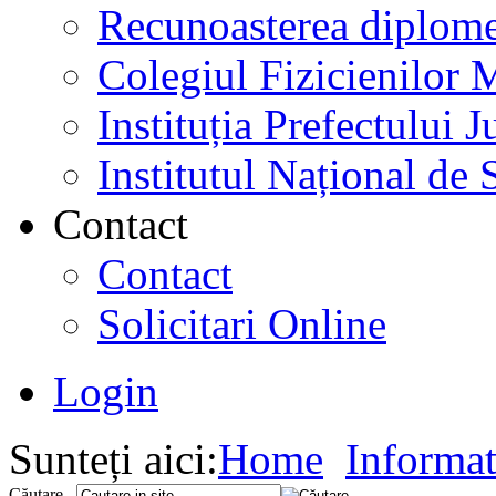
Recunoasterea diplome
Colegiul Fizicienilor
Instituția Prefectului
Institutul Național de 
Contact
Contact
Solicitari Online
Login
Sunteți aici:
Home
Informat
Căutare...