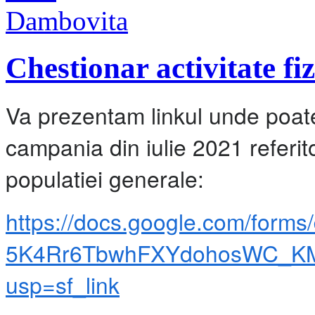
Chestionar activitate fiz
Va prezentam linkul unde poate 
campania din iulie 2021 referito
populatiei generale:
https://docs.google.com/form
5K4Rr6TbwhFXYdohosWC_KM
usp=sf_link