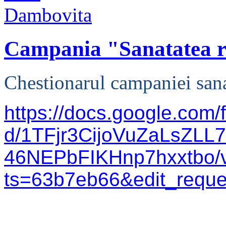
Campania "Sanatatea r
Chestionarul campaniei sana
https://docs.google.com/
d/1TFjr3CijoVuZaLsZL
46NEPbFIKHnp7hxxtbo/
ts=63b7eb66&edit_requ