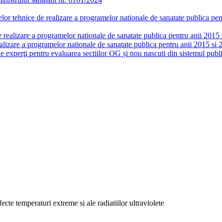
or tehnice de realizare a programelor nationale de sanatate publica pent
realizare a programelor nationale de sanatate publica pentru anii 2015 si
lizare a programelor nationale de sanatate publica pentru anii 2015 si 
de experţi pentru evaluarea sectiilor OG și nou nascuti din sistemul publi
ecte temperaturi extreme si ale radiatiilor ultraviolete