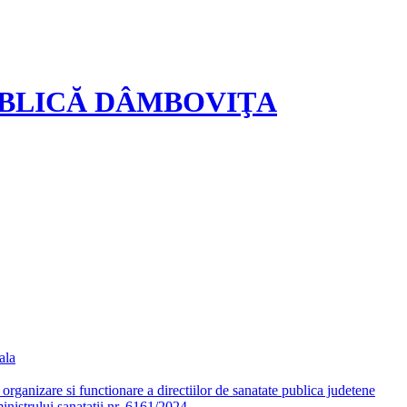
UBLICĂ DÂMBOVIŢA
ala
ganizare si functionare a directiilor de sanatate publica judetene
nistrului sanatatii nr. 6161/2024