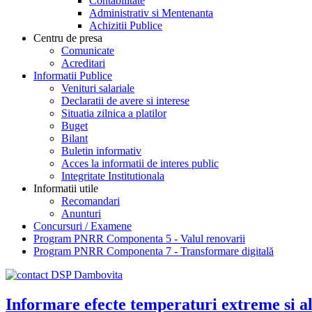
Contabilitate
Administrativ si Mentenanta
Achizitii Publice
Centru de presa
Comunicate
Acreditari
Informatii Publice
Venituri salariale
Declaratii de avere si interese
Situatia zilnica a platilor
Buget
Bilant
Buletin informativ
Acces la informatii de interes public
Integritate Institutionala
Informatii utile
Recomandari
Anunturi
Concursuri / Examene
Program PNRR Componenta 5 - Valul renovarii
Program PNRR Componenta 7 - Transformare digitală
Informare efecte temperaturi extreme si ale