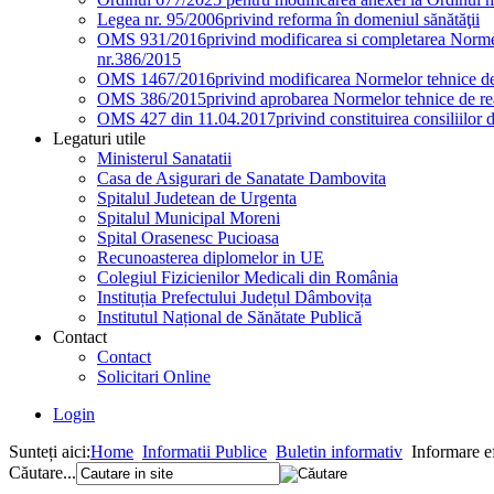
Legea nr. 95/2006
privind reforma în domeniul sănătăţii
OMS 931/2016
privind modificarea si completarea Normel
nr.386/2015
OMS 1467/2016
privind modificarea Normelor tehnice de 
OMS 386/2015
privind aprobarea Normelor tehnice de rea
OMS 427 din 11.04.2017
privind constituirea consiliilor 
Legaturi utile
Ministerul Sanatatii
Casa de Asigurari de Sanatate Dambovita
Spitalul Judetean de Urgenta
Spitalul Municipal Moreni
Spital Orasenesc Pucioasa
Recunoasterea diplomelor in UE
Colegiul Fizicienilor Medicali din România
Instituția Prefectului Județul Dâmbovița
Institutul Național de Sănătate Publică
Contact
Contact
Solicitari Online
Login
Sunteți aici:
Home
Informatii Publice
Buletin informativ
Informare ef
Căutare...