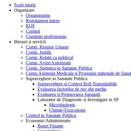
Scurt istoric
Organizare
Organigrama
Regulament intern
ROF
Comisii
Conduita profesionala
Birouri si servicii
Comp. Resurse Umane
Comp. Juridic
Comp. Relatii cu publicul
Comp. Avize/Autorizatii
Comp. Statistica in Sanatate Publica
Comp.Asistenta Medicala si Programe nationale de Sanat
Supraveghere in Sanatate Publica
Supraveghere si Control Boli Transmisibile
Evaluarea factorilor de risc din mediu
Evaluarea si Promovarea Sanatatii
Laborator de Diagnostic si Investigare in SP
Microbiologie
Chimie/Toxicologie
Control in Sanatate Publica
Economic/Administrativ
Buget Finante