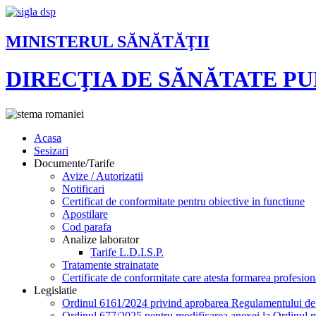
MINISTERUL SĂNĂTĂŢII
DIRECŢIA DE SĂNĂTATE P
Acasa
Sesizari
Documente/Tarife
Avize / Autorizatii
Notificari
Certificat de conformitate pentru obiective in functiune
Apostilare
Cod parafa
Analize laborator
Tarife L.D.I.S.P.
Tratamente strainatate
Certificate de conformitate care atesta formarea profesion
Legislatie
Ordinul 6161/2024 privind aprobarea Regulamentului de or
Ordinul 677/2025 pentru modificarea anexei la Ordinul mi