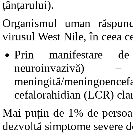
țânțarului).
Organismul uman răspunde
virusul West Nile, în ceea 
Prin manifestare de
neuroinvazivă)
meningită/meningoenc
cefalorahidian (LCR) cla
Mai puțin de 1% de persoan
dezvoltă simptome severe d