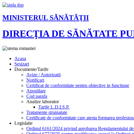
MINISTERUL SĂNĂTĂŢII
DIRECŢIA DE SĂNĂTATE P
Acasa
Sesizari
Documente/Tarife
Avize / Autorizatii
Notificari
Certificat de conformitate pentru obiective in functiune
Apostilare
Cod parafa
Analize laborator
Tarife L.D.I.S.P.
Tratamente strainatate
Certificate de conformitate care atesta formarea profesion
Legislatie
Ordinul 6161/2024 privind aprobarea Regulamentului de or
Ordinul 677/2025 pentru modificarea anexei la Ordinul mi