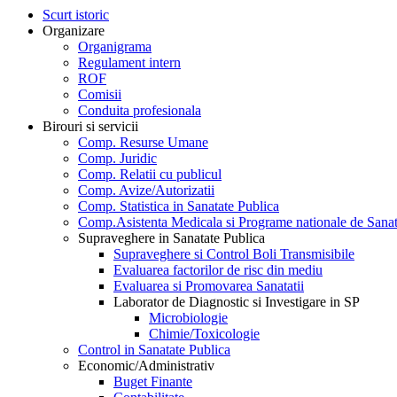
Scurt istoric
Organizare
Organigrama
Regulament intern
ROF
Comisii
Conduita profesionala
Birouri si servicii
Comp. Resurse Umane
Comp. Juridic
Comp. Relatii cu publicul
Comp. Avize/Autorizatii
Comp. Statistica in Sanatate Publica
Comp.Asistenta Medicala si Programe nationale de Sanat
Supraveghere in Sanatate Publica
Supraveghere si Control Boli Transmisibile
Evaluarea factorilor de risc din mediu
Evaluarea si Promovarea Sanatatii
Laborator de Diagnostic si Investigare in SP
Microbiologie
Chimie/Toxicologie
Control in Sanatate Publica
Economic/Administrativ
Buget Finante