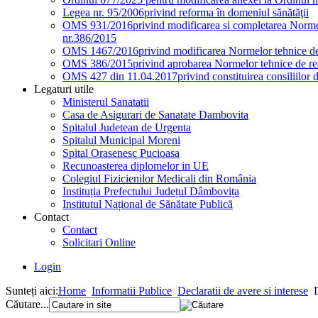
Legea nr. 95/2006
privind reforma în domeniul sănătăţii
OMS 931/2016
privind modificarea si completarea Normel
nr.386/2015
OMS 1467/2016
privind modificarea Normelor tehnice de 
OMS 386/2015
privind aprobarea Normelor tehnice de rea
OMS 427 din 11.04.2017
privind constituirea consiliilor 
Legaturi utile
Ministerul Sanatatii
Casa de Asigurari de Sanatate Dambovita
Spitalul Judetean de Urgenta
Spitalul Municipal Moreni
Spital Orasenesc Pucioasa
Recunoasterea diplomelor in UE
Colegiul Fizicienilor Medicali din România
Instituția Prefectului Județul Dâmbovița
Institutul Național de Sănătate Publică
Contact
Contact
Solicitari Online
Login
Sunteți aici:
Home
Informatii Publice
Declaratii de avere si interese
Căutare...