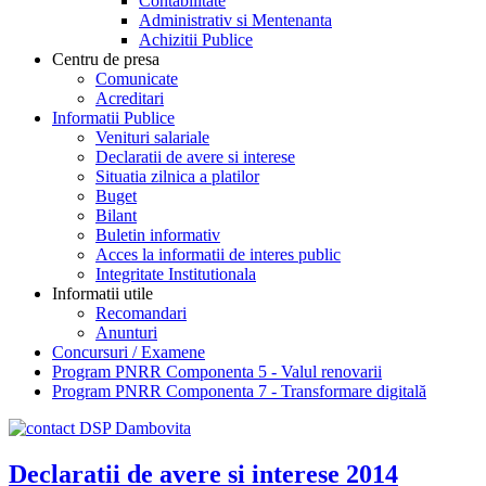
Contabilitate
Administrativ si Mentenanta
Achizitii Publice
Centru de presa
Comunicate
Acreditari
Informatii Publice
Venituri salariale
Declaratii de avere si interese
Situatia zilnica a platilor
Buget
Bilant
Buletin informativ
Acces la informatii de interes public
Integritate Institutionala
Informatii utile
Recomandari
Anunturi
Concursuri / Examene
Program PNRR Componenta 5 - Valul renovarii
Program PNRR Componenta 7 - Transformare digitală
Declaratii de avere si interese 2014