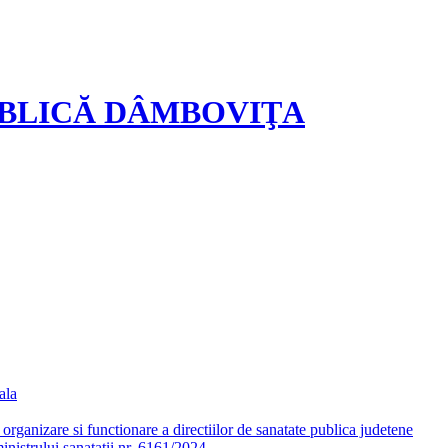
UBLICĂ DÂMBOVIŢA
ala
ganizare si functionare a directiilor de sanatate publica judetene
nistrului sanatatii nr. 6161/2024