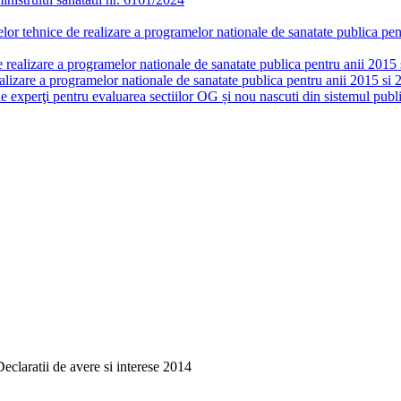
or tehnice de realizare a programelor nationale de sanatate publica pent
realizare a programelor nationale de sanatate publica pentru anii 2015 si
lizare a programelor nationale de sanatate publica pentru anii 2015 si 
de experţi pentru evaluarea sectiilor OG și nou nascuti din sistemul publi
Declaratii de avere si interese 2014