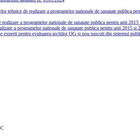
or tehnice de realizare a programelor nationale de sanatate publica pent
realizare a programelor nationale de sanatate publica pentru anii 2015 si
lizare a programelor nationale de sanatate publica pentru anii 2015 si 
de experţi pentru evaluarea sectiilor OG și nou nascuti din sistemul publi
EC