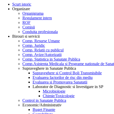
Scurt istoric
Organizare
Organigrama
Regulament intern
ROF
Comisii
Conduita profesionala
Birouri si servicii
Comp. Resurse Umane
Comp. Juridic
Comp. Relatii cu publicul
Comp. Avize/Autorizatii
Comp. Statistica in Sanatate Publica
Comp.Asistenta Medicala si Programe nationale de Sanat
Supraveghere in Sanatate Publica
Supraveghere si Control Boli Transmisibile
Evaluarea factorilor de risc din mediu
Evaluarea si Promovarea Sanatatii
Laborator de Diagnostic si Investigare in SP
Microbiologie
Chimie/Toxicologie
Control in Sanatate Publica
Economic/Administrativ
Buget Finante