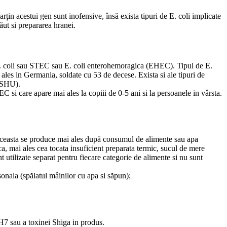
arțin acestui gen sunt inofensive, însă exista tipuri de E. coli implicate
ăut si prepararea hranei.
 E. coli sau STEC sau E. coli enterohemoragica (EHEC). Tipul de E.
ales in Germania, soldate cu 53 de decese. Exista si ale tipuri de
 (SHU).
 si care apare mai ales la copiii de 0-5 ani si la persoanele in vârsta.
. Aceasta se produce mai ales după consumul de alimente sau apa
ca, mai ales cea tocata insuficient preparata termic, sucul de mere
 utilizate separat pentru fiecare categorie de alimente si nu sunt
onala (spălatul mâinilor cu apa si săpun);
H7 sau a toxinei Shiga in produs.