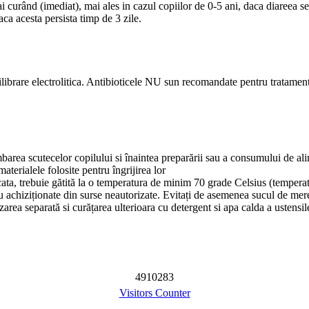
ai curând (imediat), mai ales in cazul copiilor de 0-5 ani, daca diareea se
ca acesta persista timp de 3 zile.
ilibrare electrolitica. Antibioticele NU sun recomandate pentru tratamen
barea scutecelor copilului si înaintea preparării sau a consumului de al
terialele folosite pentru îngrijirea lor
ata, trebuie gătită la o temperatura de minim 70 grade Celsius (temperatur
sau achiziționate din surse neautorizate. Evitați de asemenea sucul de mer
zarea separată si curățarea ulterioara cu detergent si apa calda a ustensil
4
9
1
0
2
8
3
Visitors Counter