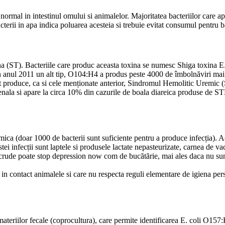
 normal in intestinul omului si animalelor. Majoritatea bacteriilor care ap
acterii in apa indica poluarea acesteia si trebuie evitat consumul pentru b
ina (ST). Bacteriile care produc aceasta toxina se numesc Shiga toxina
In anul 2011 un alt tip, O104:H4 a produs peste 4000 de îmbolnăviri mai 
 produce, ca si cele menționate anterior, Sindromul Hemolitic Uremic
nala si apare la circa 10% din cazurile de boala diareica produse de STEC
 mica (doar 1000 de bacterii sunt suficiente pentru a produce infecția)
ei infecții sunt laptele si produsele lactate nepasteurizate, carnea de va
r crude poate
stop depression now com
de bucătărie, mai ales daca nu sunt
n contact animalele si care nu respecta reguli elementare de igiena pers
teriilor fecale (coprocultura), care permite identificarea E. coli O157: