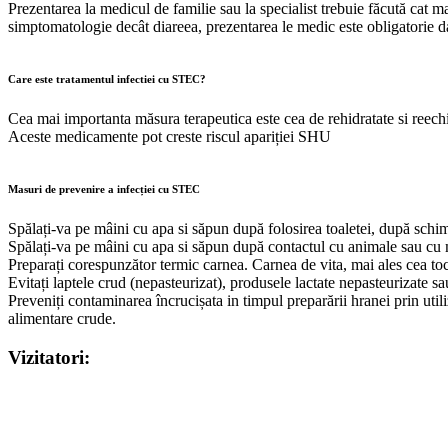
Prezentarea la medicul de familie sau la specialist trebuie făcută cat m
simptomatologie decât diareea, prezentarea le medic este obligatorie da
Care este tratamentul infectiei cu STEC?
Cea mai importanta măsura terapeutica este cea de rehidratate si reech
Aceste medicamente pot creste riscul apariției SHU
Masuri de prevenire a infecției cu STEC
Spălați-va pe mâini cu apa si săpun după folosirea toaletei, după schim
Spălați-va pe mâini cu apa si săpun după contactul cu animale sau cu ma
Preparați corespunzător termic carnea. Carnea de vita, mai ales cea toc
Evitați laptele crud (nepasteurizat), produsele lactate nepasteurizate 
Preveniți contaminarea încrucișata in timpul preparării hranei prin utili
alimentare crude.
Vizitatori: