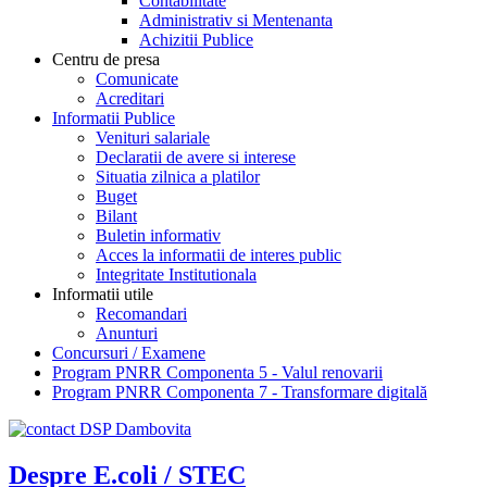
Contabilitate
Administrativ si Mentenanta
Achizitii Publice
Centru de presa
Comunicate
Acreditari
Informatii Publice
Venituri salariale
Declaratii de avere si interese
Situatia zilnica a platilor
Buget
Bilant
Buletin informativ
Acces la informatii de interes public
Integritate Institutionala
Informatii utile
Recomandari
Anunturi
Concursuri / Examene
Program PNRR Componenta 5 - Valul renovarii
Program PNRR Componenta 7 - Transformare digitală
Despre E.coli / STEC