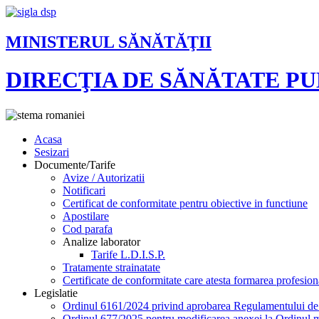
MINISTERUL SĂNĂTĂŢII
DIRECŢIA DE SĂNĂTATE P
Acasa
Sesizari
Documente/Tarife
Avize / Autorizatii
Notificari
Certificat de conformitate pentru obiective in functiune
Apostilare
Cod parafa
Analize laborator
Tarife L.D.I.S.P.
Tratamente strainatate
Certificate de conformitate care atesta formarea profesion
Legislatie
Ordinul 6161/2024 privind aprobarea Regulamentului de or
Ordinul 677/2025 pentru modificarea anexei la Ordinul mi