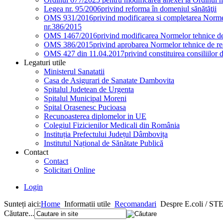
Legea nr. 95/2006
privind reforma în domeniul sănătăţii
OMS 931/2016
privind modificarea si completarea Normel
nr.386/2015
OMS 1467/2016
privind modificarea Normelor tehnice de 
OMS 386/2015
privind aprobarea Normelor tehnice de rea
OMS 427 din 11.04.2017
privind constituirea consiliilor 
Legaturi utile
Ministerul Sanatatii
Casa de Asigurari de Sanatate Dambovita
Spitalul Judetean de Urgenta
Spitalul Municipal Moreni
Spital Orasenesc Pucioasa
Recunoasterea diplomelor in UE
Colegiul Fizicienilor Medicali din România
Instituția Prefectului Județul Dâmbovița
Institutul Național de Sănătate Publică
Contact
Contact
Solicitari Online
Login
Sunteți aici:
Home
Informatii utile
Recomandari
Despre E.coli / ST
Căutare...