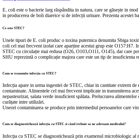
E. coli este o bacterie larg răspândita in natura, care se găsește in mod
in producerea de boli diareice si de infecții urinare. Prezenta acestei b
Ce este STEC?
Unele tipuri de E. coli produc o toxina puternica denumita Shiga tox
coli cel mai frecvent izolat care aparține acestui grup este O157:H7. 
STEC cu circulație mai redusa (O26, O103,O111, O145), dar care pot
SHU reprezintă o complicație majora care este un tip de insuficienta re
Cum se transmite infecția cu STEC?
Infecția apare in urma ingestiei de STEC, chiar in cantitate extrem de
contaminate. Alimentele cel mai frecvent implicate in transmiterea acest
nepasteurizat, salata verde insuficient spălata. Prelucrarea alimentelo
curățate intre utilizări.
Uneori contaminarea se produce prin intermediul persoanelor care vin i
Cum se diagnostichează infecția cu STEC si când trebuie sa ne adresam medicului?
Infecția cu STEC se diagnostichează prin examenul microbiologic al ma