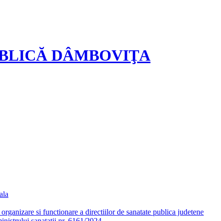
UBLICĂ DÂMBOVIŢA
ala
ganizare si functionare a directiilor de sanatate publica judetene
nistrului sanatatii nr. 6161/2024