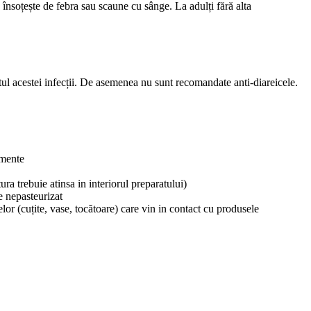
 însoțește de febra sau scaune cu sânge. La adulți fără alta
tul acestei infecții. De asemenea nu sunt recomandate anti-diareicele.
imente
a trebuie atinsa in interiorul preparatului)
e nepasteurizat
elor (cuțite, vase, tocătoare) care vin in contact cu produsele