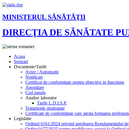
MINISTERUL SĂNĂTĂŢII
DIRECŢIA DE SĂNĂTATE P
Acasa
Sesizari
Documente/Tarife
Avize / Autorizatii
Notificari
Certificat de conformitate pentru obiective in functiune
Apostilare
Cod parafa
Analize laborator
Tarife L.D.I.S.P.
Tratamente strainatate
Certificate de conformitate care atesta formarea profesion
Legislatie
Ordinul 6161/2024 privind aprobarea Regulamentului de or
Ordinul 677/2025 pentru modificarea anexei la Ordinul mi