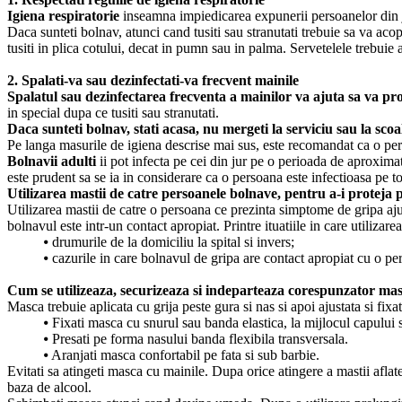
Igiena respiratorie
inseamna impiedicarea expunerii persoanelor din jur 
Daca sunteti bolnav, atunci cand tusiti sau stranutati trebuie sa va acop
tusiti in plica cotului, decat in pumn sau in palma. Servetelele trebuie 
2. Spalati-va sau dezinfectati-va frecvent mainile
Spalatul sau dezinfectarea frecventa a mainilor va ajuta sa va pro
in special dupa ce tusiti sau stranutati.
Daca sunteti bolnav, stati acasa, nu mergeti la serviciu sau la scoal
Pe langa masurile de igiena descrise mai sus, este recomandat ca o pe
Bolnavii adulti
ii pot infecta pe cei din jur pe o perioada de aproxima
este prudent sa se ia in considerare ca o persoana este infectioasa pe 
Utilizarea mastii de catre persoanele bolnave, pentru a-i proteja p
Utilizarea mastii de catre o persoana ce prezinta simptome de gripa ajuta
bolnavul este intr-un contact apropiat. Printre ituatiile in care utilizare
⦁
drumurile de la domiciliu la spital si invers;
⦁
cazurile in care bolnavul de gripa are contact apropiat cu o pe
Cum se utilizeaza, securizeaza si indeparteaza corespunzator mas
Masca trebuie aplicata cu grija peste gura si nas si apoi ajustata si fixat
⦁
Fixati masca cu snurul sau banda elastica, la mijlocul capului si
⦁
Presati pe forma nasului banda flexibila transversala.
⦁
Aranjati masca confortabil pe fata si sub barbie.
Evitati sa atingeti masca cu mainile. Dupa orice atingere a mastii aflat
baza de alcool.