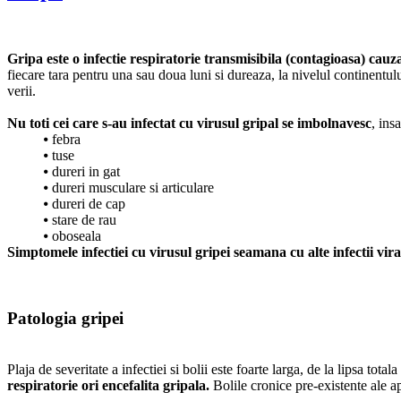
Gripa este o infectie respiratorie transmisibila (contagioasa) cauz
fiecare tara pentru una sau doua luni si dureaza, la nivelul continentul
verii.
Nu toti cei care s-au infectat cu virusul gripal se imbolnavesc
, ins
⦁
febra
⦁
tuse
⦁
dureri in gat
⦁
dureri musculare si articulare
⦁
dureri de cap
⦁
stare de rau
⦁
oboseala
Simptomele infectiei cu virusul gripei seamana cu alte infectii vira
Patologia gripei
Plaja de severitate a infectiei si bolii este foarte larga, de la lipsa 
respiratorie ori encefalita gripala.
Bolile cronice pre-existente ale a