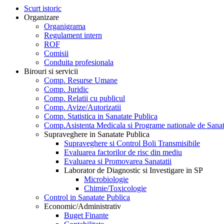
Scurt istoric
Organizare
Organigrama
Regulament intern
ROF
Comisii
Conduita profesionala
Birouri si servicii
Comp. Resurse Umane
Comp. Juridic
Comp. Relatii cu publicul
Comp. Avize/Autorizatii
Comp. Statistica in Sanatate Publica
Comp.Asistenta Medicala si Programe nationale de Sanat
Supraveghere in Sanatate Publica
Supraveghere si Control Boli Transmisibile
Evaluarea factorilor de risc din mediu
Evaluarea si Promovarea Sanatatii
Laborator de Diagnostic si Investigare in SP
Microbiologie
Chimie/Toxicologie
Control in Sanatate Publica
Economic/Administrativ
Buget Finante