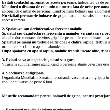
Evitati contactul apropiat cu aceste persoane
, indepartati-va de pe
Mentineti o distanta de cel putin un metru fata de orice persoana 
apropiat cu o astfel de persoana. Cand oamenii bolnavi sau aglomeratiil
Nu vizitati persoanele bolnave de gripa
, daca nu este absolut necesa
aceeasi camera.
2. Spalati-va sau dezinfectati-va frecvent mainile
Spalatul sau dezinfectarea frecventa a mainilor va ajuta sa va prot
alcool reduc cantitatea de virus gripal de pe mainile contaminate, insa 
Spalatul pe maini nu trebuie sa fie doar o clatire rapida, trebuie 
maini trebuie clatit cu apa din abundenta.
Dupa spalarea cu apa si sapun, mainile trebuie uscate bine
, daca 
3. Evitati sa va atingeti ochii, nasul sau gura
Virusurile sunt transmise atunci cand o persoana atinge ceva care este 
4. Vaccinarea antigripala
Organizatia Mondiala a Sanatatii recomanda vaccinarea antigripala in p
copiilor cu varsta de peste 6 luni.
Masurile recomandate pentru bolnavii de gripa, pentru protejarea
1. Respectati regulile de igiena respiratorie