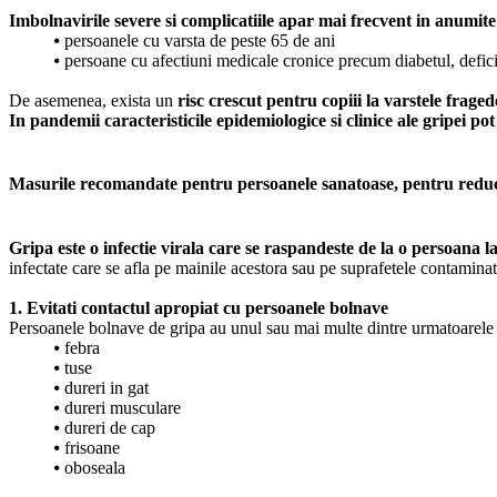
Imbolnavirile severe si complicatiile apar mai frecvent in anumite 
⦁
persoanele cu varsta de peste 65 de ani
⦁
persoane cu afectiuni medicale cronice precum diabetul, deficitu
De asemenea, exista un
risc crescut pentru copiii la varstele frage
In pandemii caracteristicile epidemiologice si clinice ale gripei pot 
Masurile recomandate pentru persoanele sanatoase, pentru reduce
Gripa este o infectie virala care se raspandeste de la o persoana la
infectate care se afla pe mainile acestora sau pe suprafetele contaminat
1. Evitati contactul apropiat cu persoanele bolnave
Persoanele bolnave de gripa au unul sau mai multe dintre urmatoarel
⦁
febra
⦁
tuse
⦁
dureri in gat
⦁
dureri musculare
⦁
dureri de cap
⦁
frisoane
⦁
oboseala