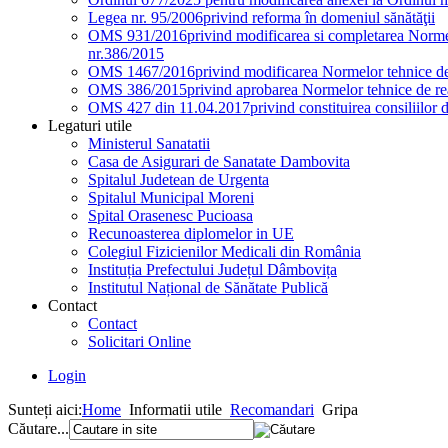
Legea nr. 95/2006
privind reforma în domeniul sănătăţii
OMS 931/2016
privind modificarea si completarea Normel
nr.386/2015
OMS 1467/2016
privind modificarea Normelor tehnice de 
OMS 386/2015
privind aprobarea Normelor tehnice de rea
OMS 427 din 11.04.2017
privind constituirea consiliilor 
Legaturi utile
Ministerul Sanatatii
Casa de Asigurari de Sanatate Dambovita
Spitalul Judetean de Urgenta
Spitalul Municipal Moreni
Spital Orasenesc Pucioasa
Recunoasterea diplomelor in UE
Colegiul Fizicienilor Medicali din România
Instituția Prefectului Județul Dâmbovița
Institutul Național de Sănătate Publică
Contact
Contact
Solicitari Online
Login
Sunteți aici:
Home
Informatii utile
Recomandari
Gripa
Căutare...