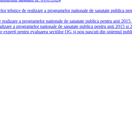
or tehnice de realizare a programelor nationale de sanatate publica pent
realizare a programelor nationale de sanatate publica pentru anii 2015 si
lizare a programelor nationale de sanatate publica pentru anii 2015 si 
de experţi pentru evaluarea sectiilor OG și nou nascuti din sistemul publi