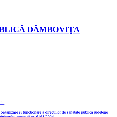
UBLICĂ DÂMBOVIŢA
ala
ganizare si functionare a directiilor de sanatate publica judetene
nistrului sanatatii nr. 6161/2024