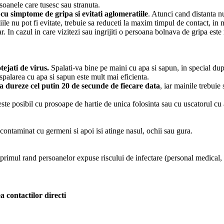
rsoanele care tusesc sau stranuta.
cu simptome de gripa si evitati aglomeratiile
. Atunci cand distanta n
e nu pot fi evitate, trebuie sa reduceti la maxim timpul de contact, in 
r. In cazul in care vizitezi sau ingrijiti o persoana bolnava de gripa est
ejati de virus.
Spalati-va bine pe maini cu apa si sapun, in special dup
spalarea cu apa si sapun este mult mai eficienta.
sa dureze cel putin 20 de secunde de fiecare data
, iar mainile trebuie
este posibil cu prosoape de hartie de unica folosinta sau cu uscatorul cu 
contaminat cu germeni si apoi isi atinge nasul, ochii sau gura.
rimul rand persoanelor expuse riscului de infectare (personal medical, p
 contactilor directi