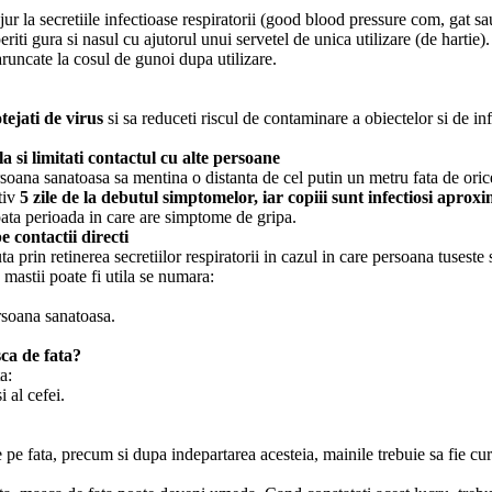
la secretiile infectioase respiratorii (
good blood pressure com
, gat sa
eriti gura si nasul cu ajutorul unui servetel de unica utilizare (de hartie
aruncate la cosul de gunoi dupa utilizare.
tejati de virus
si sa reduceti riscul de contaminare a obiectelor si de in
a si limitati contactul cu alte persoane
rsoana sanatoasa sa mentina o distanta de cel putin un metru fata de or
tiv
5 zile de la debutul simptomelor, iar copiii sunt infectiosi aprox
toata perioada in care are simptome de gripa.
e contactii directi
 prin retinerea secretiilor respiratorii in cazul in care persoana tuseste 
a mastii poate fi utila se numara:
rsoana sanatoasa.
ca de fata?
a:
 al cefei.
e pe fata, precum si dupa indepartarea acesteia, mainile trebuie sa fie c