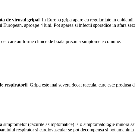
ata de virusul gripal
. In Europa gripa apare cu regularitate in epidemii 
ui European, aproape 4 luni. Pot aparea si infectii sporadice in afara sez
a cei care au forme clinice de boala prezinta simptomele comune:
le respiratorii
. Gripa este mai severa decat raceala, care este produsa de 
totala a simptomelor (cazurile asimptomatice) la o simptomatologie minora
paratului respirator si cardiovascular se pot decompensa si pot ameninta 