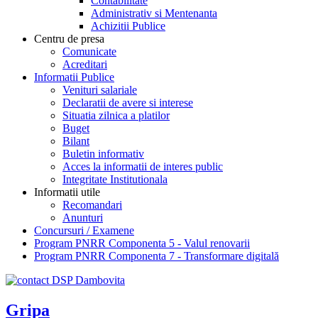
Contabilitate
Administrativ si Mentenanta
Achizitii Publice
Centru de presa
Comunicate
Acreditari
Informatii Publice
Venituri salariale
Declaratii de avere si interese
Situatia zilnica a platilor
Buget
Bilant
Buletin informativ
Acces la informatii de interes public
Integritate Institutionala
Informatii utile
Recomandari
Anunturi
Concursuri / Examene
Program PNRR Componenta 5 - Valul renovarii
Program PNRR Componenta 7 - Transformare digitală
Gripa