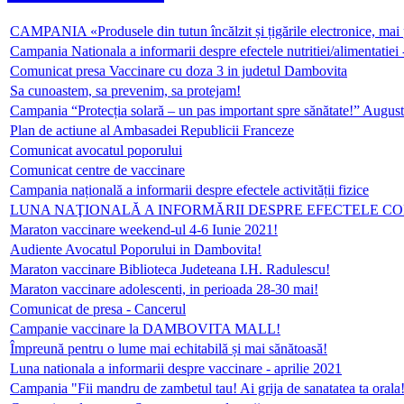
CAMPANIA «Produsele din tutun încălzit și țigările electronice, mai
Campania Nationala a informarii despre efectele nutritiei/alimenta
Comunicat presa Vaccinare cu doza 3 in judetul Dambovita
Sa cunoastem, sa prevenim, sa protejam!
Campania “Protecția solară – un pas important spre sănătate!” Augus
Plan de actiune al Ambasadei Republicii Franceze
Comunicat avocatul poporului
Comunicat centre de vaccinare
Campania națională a informarii despre efectele activității fizice
LUNA NAŢIONALĂ A INFORMĂRII DESPRE EFECTELE C
Maraton vaccinare weekend-ul 4-6 Iunie 2021!
Audiente Avocatul Poporului in Dambovita!
Maraton vaccinare Biblioteca Judeteana I.H. Radulescu!
Maraton vaccinare adolescenti, in perioada 28-30 mai!
Comunicat de presa - Cancerul
Campanie vaccinare la DAMBOVITA MALL!
Împreună pentru o lume mai echitabilă și mai sănătoasă!
Luna nationala a informarii despre vaccinare - aprilie 2021
Campania "Fii mandru de zambetul tau! Ai grija de sanatatea ta orala