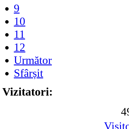
9
10
11
12
Următor
Sfârșit
Vizitatori:
4
Visit