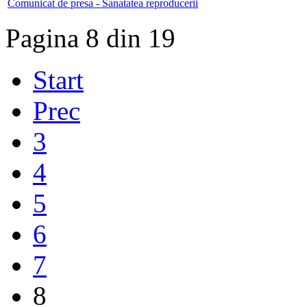
Comunicat de presa - Sanatatea reproducerii
Pagina 8 din 19
Start
Prec
3
4
5
6
7
8