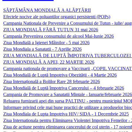
SĂPTĂMÂNA MONDIALĂ A ALĂPTĂRII
Efectele nocive ale poluantilor organici persistenti (POPs)
Campania Nationala de Prevenire a Consumului de Tutun - iulie/ aug
ZIUA MONDIALĂ FĂRĂ TUTUN 31 mai 2026
Campania Prevenirea consumului de alcool Mai-Iunie 2026
Ziua Mondială a Igienei Mâinilor - 5 mai 2026
Ziua Mondiala a Sanatatii - 7 Aprilie 2026
ZIUA MONDIALĂ DE LUPTĂ ÎMPOTRIVA TUBERCULOZEI 24 
ZIUA MONDIALĂ A APEI, 22 MARTIE 2026
Campania nationala de promovare a Vaccinarii „COPIL VACCINAT 
Ziua Mondială de Luptă Impotriva Obezității - 4 Martie 2026
Ziua Internațională a Bolilor Rare 28 februarie 2026
Ziua Mondială de Luptă împotriva Cancerului – 4 februarie 2026
Campania de Promovare a Sanatatii Mintale - Ianuarie/februarie 2026
Reluarea furnizarii apei din sursa PALTINU - pentru municipiul M
Informare privind cele mai bune practici de utilizare a produselor bi
Ziua Mondiala de Lupta Impotriva HIV/ SIDA - 1 Decembrie 2025
Ziua Internationala pentru Eliminarea Violentei Impotriva Femeilor 
Ziua de actiune pentru eliminarea cancerului de col uterin - 17 noiem