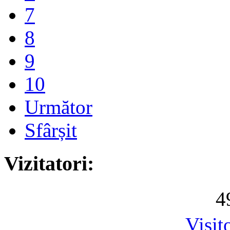
7
8
9
10
Următor
Sfârșit
Vizitatori:
4
Visit