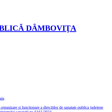
UBLICĂ DÂMBOVIŢA
ala
ganizare si functionare a directiilor de sanatate publica judetene
nistrului sanatatii nr. 6161/2024