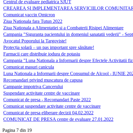
Centrul de evaluare pediatrica SJUT
CREAREA ȘI IMPLEMENTAREA SERVICIILOR COMUNITAR
Comunicat vaccin Omicron
Ziua Nationala fara Tutun 2022
Ziua Nationala a Alimentatiei si a Combaterii Risipei Alimentare
Campania "Siguranta pacientului in domeniul sanatatii vederii" - Se
Avocatul Poporului la Targoviste!
Protecția solară – un pas important spre sănătate!
Farmacii care distribuie iodura de potasiu
Campania "Luna Nationala a Informarii despre Efectele Activitatii fiz
Comunicat masuri canicula
Luna Nationala a Informarii despre Consumul de Alcool - IUNIE 20
Recomandari privind muscatura de capusa
Campanie impotriva Cancerului
Suspendare activitate centre de vaccinare
Comunicat de presa - Recomandari Paste 2022
Comunicat suspendare activitate centre de vaccinare
Comunicat de presa eliberare decizii 04.02.2022
COMUNICAT DE PRESA centre de evaluare 27.01.2022
Pagina 7 din 19