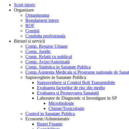
Scurt istoric
Organizare
Organigrama
Regulament intern
ROF
Comisii
Conduita profesionala
Birouri si servicii
Comp. Resurse Umane
Comp. Juridic
Comp. Relatii cu publicul
Comp. Avize/Autorizatii
Comp. Statistica in Sanatate Publica
Comp.Asistenta Medicala si Programe nationale de Sanat
Supraveghere in Sanatate Publica
Supraveghere si Control Boli Transmisibile
Evaluarea factorilor de risc din mediu
Evaluarea si Promovarea Sanatatii
Laborator de Diagnostic si Investigare in SP
Microbiologie
Chimie/Toxicologie
Control in Sanatate Publica
Economic/Administrativ
Buget Finante