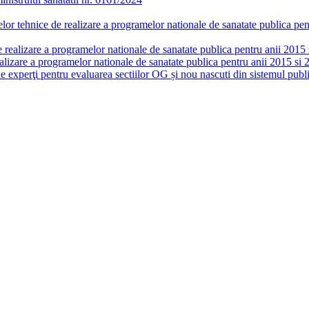
or tehnice de realizare a programelor nationale de sanatate publica pent
realizare a programelor nationale de sanatate publica pentru anii 2015 si
lizare a programelor nationale de sanatate publica pentru anii 2015 si 
de experţi pentru evaluarea sectiilor OG și nou nascuti din sistemul publi