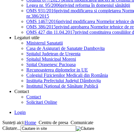
Legea nr. 95/2006
privind reforma în domeniul sănătăţii
OMS 931/2016
privind modificarea si completarea Normel
nr.386/2015
OMS 1467/2016
privind modificarea Normelor tehnice de 
OMS 386/2015
privind aprobarea Normelor tehnice de rea
OMS 427 din 11.04.2017
privind constituirea consiliilor 
Legaturi utile
Ministerul Sanatatii
Casa de Asigurari de Sanatate Dambovita
Spitalul Judetean de Urgenta
Spitalul Municipal Moreni
Spital Orasenesc Pucioasa
Recunoasterea diplomelor in UE
Colegiul Fizicienilor Medicali din România
Instituția Prefectului Județul Dâmbovița
Institutul Național de Sănătate Publică
Contact
Contact
Solicitari Online
Login
Sunteți aici:
Home
Centru de presa
Comunicate
Căutare...