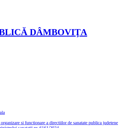
UBLICĂ DÂMBOVIŢA
ala
ganizare si functionare a directiilor de sanatate publica judetene
nistrului sanatatii nr. 6161/2024