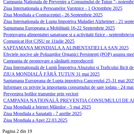
Campania Nationala de Prevenire a Consumului de Tutun "- noiembr
Ziua Internationala a Persoanelor Varstnice - 1 Octombrie 2025
Ziua Mondiala a Contraceptiei - 26 Septembrie 2025
Ziua Internationala de Lupta Impotriva Maladiei Alzheimer - 21 sep
Saptamana Europeana a Mobilitatii 16-22 Septembrie 2025
Promovarea alimentatiei sanatoase si a activitatii fizice - septembrie
Comunicat Hot CJSU nr 11iulie 2025
SAPTAMANA MONDIALA A ALIMENTATIEI LA SAN 2025
Efectele nocive ale Poluanților Organici Persistenți (POP) asupra med
Campania de promovare a sănătații reproducerii
Ziua Internaţională de Luptă Împotriva Abuzului şi Traficului Ilicit 
ZIUA MONDIALĂ FĂRĂ TUTUN 31 mai 2025
Saptamana Europeana de Lupta impotriva Cancerului 25-31 mai 202
Informare cu privire la importanta consumului de sare iodata - 24 ma
Prevenirea bolilor transmise prin vectori
CAMPANIA NAȚIONALĂ PREVENȚIA CONSUMULUI DE 
Ziua Mondială a Igienei Mâinilor - 5 mai 2025
Ziua Mondiala a Sanatatii - 7 aprilie 2025
Ziua Mondiala a Apei 22.03.2025
Pagina 2 din 19