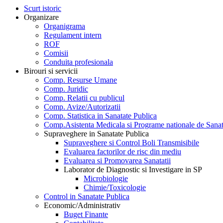
Scurt istoric
Organizare
Organigrama
Regulament intern
ROF
Comisii
Conduita profesionala
Birouri si servicii
Comp. Resurse Umane
Comp. Juridic
Comp. Relatii cu publicul
Comp. Avize/Autorizatii
Comp. Statistica in Sanatate Publica
Comp.Asistenta Medicala si Programe nationale de Sanat
Supraveghere in Sanatate Publica
Supraveghere si Control Boli Transmisibile
Evaluarea factorilor de risc din mediu
Evaluarea si Promovarea Sanatatii
Laborator de Diagnostic si Investigare in SP
Microbiologie
Chimie/Toxicologie
Control in Sanatate Publica
Economic/Administrativ
Buget Finante