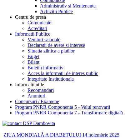
Contabilitate
Administrativ si Mentenanta
Achizitii Publice
Centru de presa
Comunicate
Acreditari
Informatii Publice
Venituri salariale
Declaratii de avere si interese
Situatia zilnica a platilor
Buget
Bilant
Buletin informativ
Acces la informatii de interes public
Integritate Institutionala
Informatii utile
Recomandari
Anunturi
Concursuri / Examene
Program PNRR Componenta 5 - Valul renovarii
Program PNRR Componenta 7 - Transformare digitală
ZIUA MONDIALĂ A DIABETULUI 14 noiembrie 2025