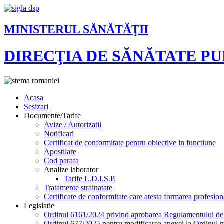
MINISTERUL SĂNĂTĂŢII
DIRECŢIA DE SĂNĂTATE P
Acasa
Sesizari
Documente/Tarife
Avize / Autorizatii
Notificari
Certificat de conformitate pentru obiective in functiune
Apostilare
Cod parafa
Analize laborator
Tarife L.D.I.S.P.
Tratamente strainatate
Certificate de conformitate care atesta formarea profesion
Legislatie
Ordinul 6161/2024 privind aprobarea Regulamentului de or
Ordinul 677/2025 pentru modificarea anexei la Ordinul mi