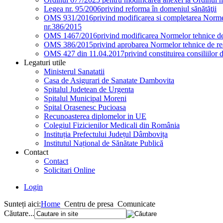
Legea nr. 95/2006
privind reforma în domeniul sănătăţii
OMS 931/2016
privind modificarea si completarea Normel
nr.386/2015
OMS 1467/2016
privind modificarea Normelor tehnice de 
OMS 386/2015
privind aprobarea Normelor tehnice de rea
OMS 427 din 11.04.2017
privind constituirea consiliilor 
Legaturi utile
Ministerul Sanatatii
Casa de Asigurari de Sanatate Dambovita
Spitalul Judetean de Urgenta
Spitalul Municipal Moreni
Spital Orasenesc Pucioasa
Recunoasterea diplomelor in UE
Colegiul Fizicienilor Medicali din România
Instituția Prefectului Județul Dâmbovița
Institutul Național de Sănătate Publică
Contact
Contact
Solicitari Online
Login
Sunteți aici:
Home
Centru de presa
Comunicate
Căutare...