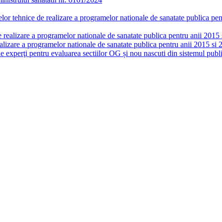
or tehnice de realizare a programelor nationale de sanatate publica pent
realizare a programelor nationale de sanatate publica pentru anii 2015 si
lizare a programelor nationale de sanatate publica pentru anii 2015 si 
de experţi pentru evaluarea sectiilor OG și nou nascuti din sistemul publi