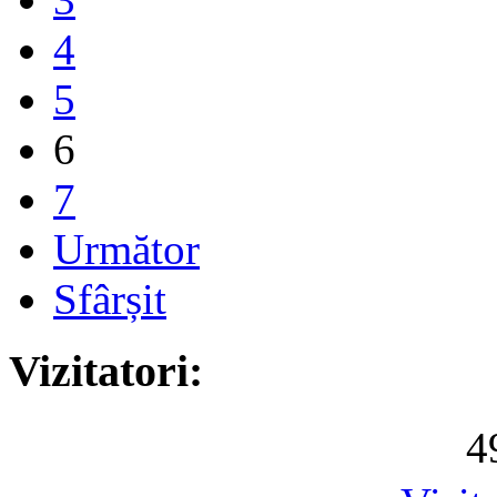
4
5
6
7
Următor
Sfârșit
Vizitatori:
4