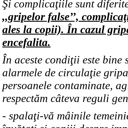
Şi complicaţiile sunt diferit
,,gripelor false’’, complicaţ
ales la copii). În cazul gri
encefalita.
În aceste condiţii este bine
alarmele de circulaţie grip
persoanele contaminate, ag
respectăm câteva reguli gen
- spalaţi-vă mâinile temeinic