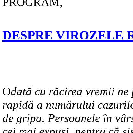
PROGRAM,
Dr. Aqui
DESPRE VIROZELE 
O
dată cu răcirea vremii ne 
rapidă a numărului cazurilor
de gripa. Persoanele în vârs
cei mai expuşi, pentru că si