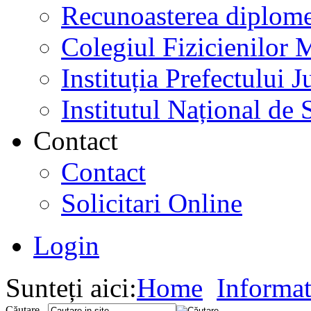
Recunoasterea diplome
Colegiul Fizicienilor
Instituția Prefectului
Institutul Național de 
Contact
Contact
Solicitari Online
Login
Sunteți aici:
Home
Informat
Căutare...