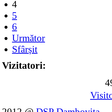
4
5
6
Următor
Sfârșit
Vizitatori:
4
Visit
2012 @
DSP Dambovita