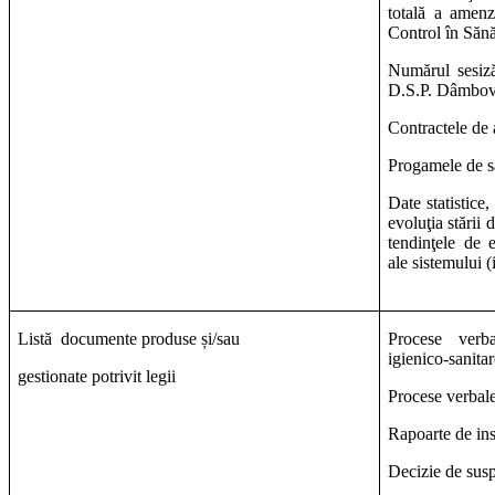
totală a amenz
Control în Sănă
Numărul sesizăr
D.S.P. Dâmboviţ
Contractele de ac
Progamele de s
Date statistice,
evoluţia stării 
tendinţele de 
ale sistemului (
Listă
documente produse și/sau
Procese verba
igienico-sanitar
gestionate potrivit legii
Procese verbale
Rapoarte de ins
Decizie de suspe