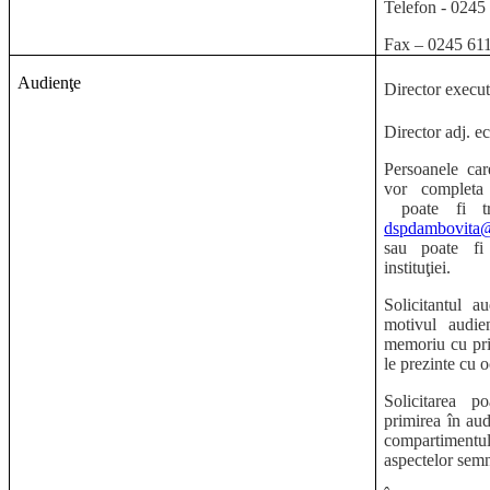
Telefon - 0245
Fax – 0245 61
Audienţe
Director execut
Director adj. ec
Persoanele car
vor completa 
poate fi t
dspdambovita@
sau poate fi 
instituţiei.
Solicitantul 
motivul audie
memoriu cu priv
le prezinte cu o
Solicitarea p
primirea în aud
compartimentul
aspectelor semn