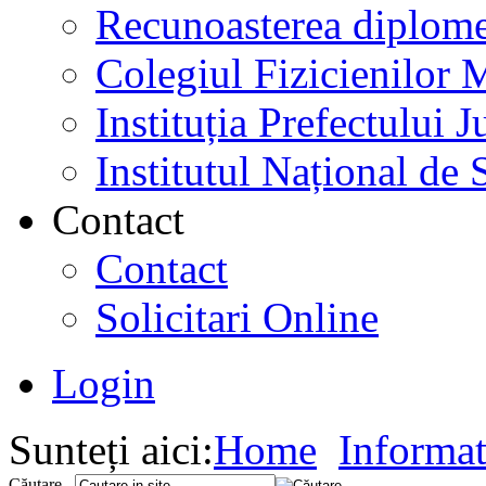
Recunoasterea diplome
Colegiul Fizicienilor
Instituția Prefectului
Institutul Național de 
Contact
Contact
Solicitari Online
Login
Sunteți aici:
Home
Informat
Căutare...