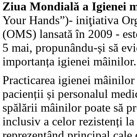
Ziua Mondial
ă a Igienei 
Your Hands”)- iniţiativa Or
(OMS) lansată în 2009 - este
5 mai, propunându-și să evi
importanța igienei mâinilor.
Practicarea igienei mâinilor
pacienții și personalul medi
spălării mâinilor poate să p
inclusiv a celor rezistenți 
reprezentând principal cale d