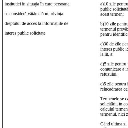
instituției în situația în care persoana
a)10 zile pentr
public solicitat
se consideră vătămată în privința
acest termen;
dreptului de acces la informațiile de
b)10 zile pentru
termenul prevăz
interes public solicitate
pentru identific
c)30 de zile pe
interes public i
la lit. a;
d)5 zile pentru
comunicare a inf
refuzului.
e)
5 zile pentru 
reîncadrarea cer
Termenele se ca
solicitării, în c
calculul termen
termenul, nici z
Când ultima zi 