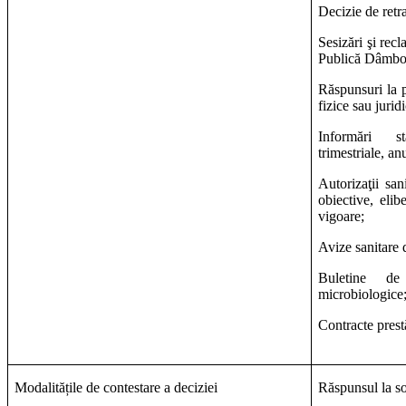
Decizie de retr
Sesizări şi recl
Publică Dâmbo
Răspunsuri la p
fizice sau jurid
Informări st
trimestriale, an
Autorizaţii san
obiective, elib
vigoare;
Avize sanitare 
Buletine de
microbiologice
Contracte prestă
Modalitățile de contestare a deciziei
Răspunsul la so