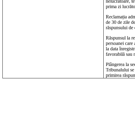
nelucratoare, t
prima zi lucrăt
Reclamația adm
de 30 de zile de
răspunsului de 
Răspunsul la re
persoanei care 
la data înregistr
favorabilă sau 
Plângerea la se
Tribunalului se
primirea răspuns