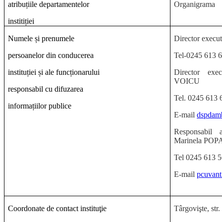
atribuțiile departamentelor
Organigrama
institiției
Numele și prenumele
Director execu
persoanelor din conducerea
Tel-0245 613 
instituției și ale funcționarului
Director exec
VOICU
responsabil cu difuzarea
Tel. 0245 613 
informațiilor publice
E-mail
dspdam
Responsabil 
Marinela POP
Tel 0245 613 
E-mail
pcuvan
Coordonate de contact instituţie
Târgovişte, str