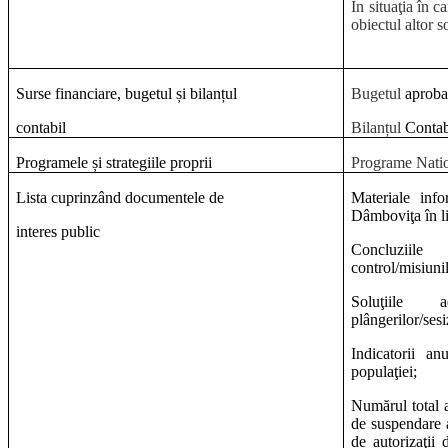
În situaţia în c
obiectul altor so
Surse financiare, bugetul și bilanțul
Bugetul
aprob
contabil
Bilanțul
Contab
Programele și strategiile proprii
Programe Natio
Lista cuprinzând documentele de
Materiale info
Dâmboviţa în li
interes public
Concluziile
control/misiunil
Soluţiile 
plângerilor/sesi
Indicatorii an
populaţiei;
Numărul total al
de suspendare a 
de autorizaţii