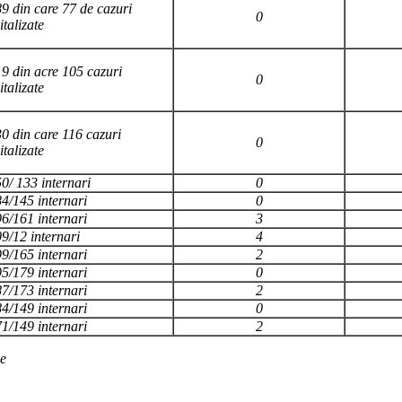
9 din care 77 de cazuri
0
italizate
9 din acre 105 cazuri
0
italizate
0 din care 116 cazuri
0
italizate
0/ 133 internari
0
4/145 internari
0
6/161 internari
3
9/12 internari
4
9/165 internari
2
5/179 internari
0
7/173 internari
2
4/149 internari
0
1/149 internari
2
ze