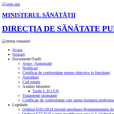
MINISTERUL SĂNĂTĂŢII
DIRECŢIA DE SĂNĂTATE P
Acasa
Sesizari
Documente/Tarife
Avize / Autorizatii
Notificari
Certificat de conformitate pentru obiective in functiune
Apostilare
Cod parafa
Analize laborator
Tarife L.D.I.S.P.
Tratamente strainatate
Certificate de conformitate care atesta formarea profesion
Legislatie
Ordinul 6161/2024 privind aprobarea Regulamentului de or
Ordinul 677/2025 pentru modificarea anexei la Ordinul mi