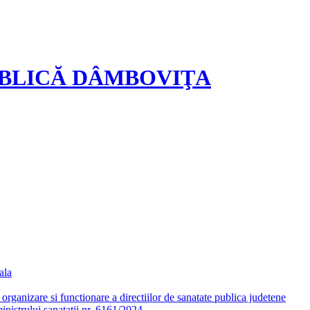
UBLICĂ DÂMBOVIŢA
ala
ganizare si functionare a directiilor de sanatate publica judetene
nistrului sanatatii nr. 6161/2024