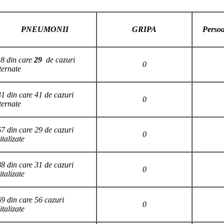
PNEUMONII
GRIPA
Persoa
8 din care
29
de cazuri
0
ternate
1 din care 41 de cazuri
0
ternate
7 din care 29 de cazuri
0
italizate
8 din care 31 de cazuri
0
italizate
9 din care 56 cazuri
0
italizate