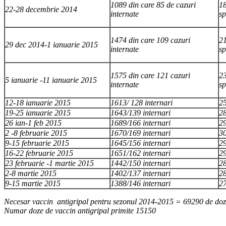
1089 din care 85 de cazuri
18
22-28 decembrie 2014
internate
sp
1474 din care 109 cazuri
21
29 dec 2014-1 ianuarie 2015
internate
sp
1575 din care 121 cazuri
23
5 ianuarie -11 ianuarie 2015
internate
sp
12-18 ianuarie 2015
1613/ 128 internari
25
19-25 ianuarie 2015
1643/139 internari
28
26 ian-1 feb 2015
1689/166 internari
29
2 -8 februarie 2015
1670/169 internari
30
9-15 februarie 2015
1645/156 internari
29
16-22 februarie 2015
1651/162 internari
29
23 februarie -1 martie 2015
1442/150 internari
28
2-8 martie 2015
1402/137 internari
28
9-15 martie 2015
1388/146 internari
27
Necesar vaccin antigripal pentru sezonul 2014-2015 = 69290 de do
Numar doze de vaccin antigripal primite 15150