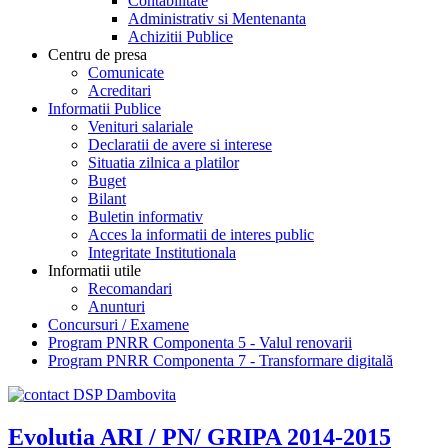
Contabilitate
Administrativ si Mentenanta
Achizitii Publice
Centru de presa
Comunicate
Acreditari
Informatii Publice
Venituri salariale
Declaratii de avere si interese
Situatia zilnica a platilor
Buget
Bilant
Buletin informativ
Acces la informatii de interes public
Integritate Institutionala
Informatii utile
Recomandari
Anunturi
Concursuri / Examene
Program PNRR Componenta 5 - Valul renovarii
Program PNRR Componenta 7 - Transformare digitală
Evolutia ARI / PN/ GRIPA 2014-2015