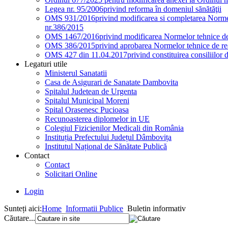
Legea nr. 95/2006
privind reforma în domeniul sănătăţii
OMS 931/2016
privind modificarea si completarea Normel
nr.386/2015
OMS 1467/2016
privind modificarea Normelor tehnice de 
OMS 386/2015
privind aprobarea Normelor tehnice de rea
OMS 427 din 11.04.2017
privind constituirea consiliilor 
Legaturi utile
Ministerul Sanatatii
Casa de Asigurari de Sanatate Dambovita
Spitalul Judetean de Urgenta
Spitalul Municipal Moreni
Spital Orasenesc Pucioasa
Recunoasterea diplomelor in UE
Colegiul Fizicienilor Medicali din România
Instituția Prefectului Județul Dâmbovița
Institutul Național de Sănătate Publică
Contact
Contact
Solicitari Online
Login
Sunteți aici:
Home
Informatii Publice
Buletin informativ
Căutare...