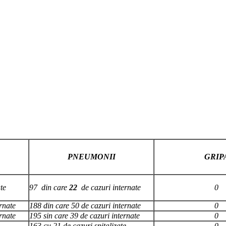
PNEUMONII
GRIP
te
97 din care
22
de cazuri internate
0
rnate
188 din care 50 de cazuri internate
0
rnate
195 sin care 39 de cazuri internate
0
163 cu 21 de cazuri spitalizate
0