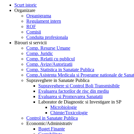
Scurt istoric
Organizare
Organigrama
Regulament intern
ROF
Comisii
Conduita profesionala
Birouri si servicii
Comp. Resurse Umane
Comp. Juridic
Comp. Relatii cu publicul
Comp. Avize/Autorizatii
Comp. Statistica in Sanatate Publica
Comp.Asistenta Medicala si Programe nationale de Sanat
Supraveghere in Sanatate Publica
Supraveghere si Control Boli Transmisibile
Evaluarea factorilor de risc din mediu
Evaluarea si Promovarea Sanatatii
Laborator de Diagnostic si Investigare in SP
Microbiologie
Chimie/Toxicologie
Control in Sanatate Publica
Economic/Administrativ
Buget Finante