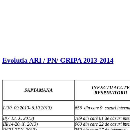
Evolutia ARI / PN/ GRIPA 2013-2014
INFECTII ACUTE
SAPTAMANA
RESPIRATORII
I (30. 09.2013- 6.10.2013)
656 din care
9
cazuri interna
II(7-13. X. 2013)
789 din care 61 de cazuri inte
III(14-20. X. 2013)
960 din care 22 de cazuri inte
IV(21-27.X. 2013)
752 din care 27 de internari