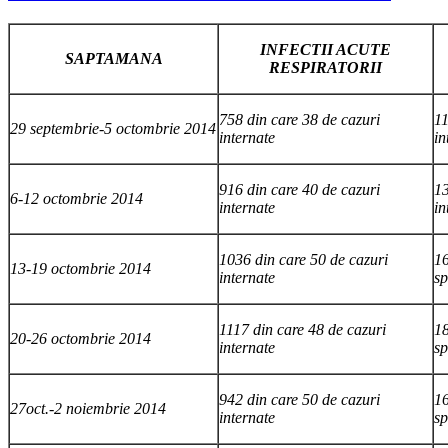
INFECTII ACUTE
SAPTAMANA
RESPIRATORII
758 din care 38 de cazuri
11
29 septembrie-5 octombrie 2014
internate
in
916 din care 40 de cazuri
13
6-12 octombrie 2014
internate
in
1036 din care 50 de cazuri
16
13-19 octombrie 2014
internate
sp
1117 din care 48 de cazuri
18
20-26 octombrie 2014
internate
sp
942 din care 50 de cazuri
16
27oct.-2 noiembrie 2014
internate
sp