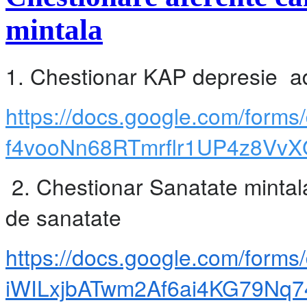
mintala
1. Chestionar KAP depresie adre
https://docs.google.com/form
f4vooNn68RTmrflr1UP4z8VvX
2. Chestionar Sanatate mintala
de sanatate
https://docs.google.com/forms
iWILxjbATwm2Af6ai4KG79Nq74