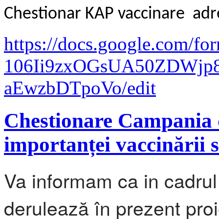
Chestionar KAP vaccinare adre
https://docs.google.com/fo
106Ii9zxOGsUA50ZDWjp8
aEwzbDTpoVo/edit
Chestionare Campania d
importanței vaccinării s
Va informam ca in cadrul 
derulează în prezent proi