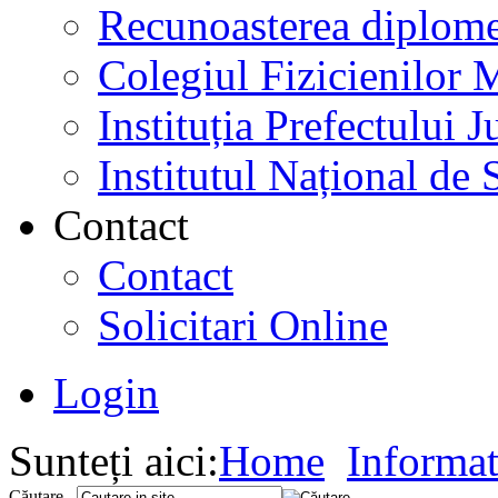
Recunoasterea diplome
Colegiul Fizicienilor
Instituția Prefectului
Institutul Național de 
Contact
Contact
Solicitari Online
Login
Sunteți aici:
Home
Informat
Căutare...