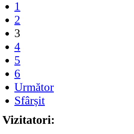
1
2
3
4
5
6
Următor
Sfârșit
Vizitatori: